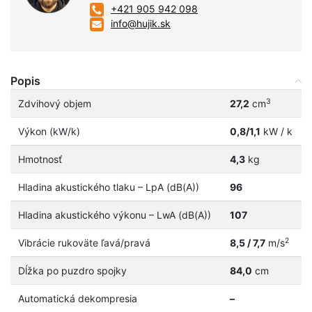
+421 905 942 098
info@hujik.sk
Popis
3
Zdvihový objem
27,2
cm
Výkon (kW/k)
0,8/1,1
kW / k
Hmotnosť
4,3
kg
Hladina akustického tlaku – LpA (dB(A))
96
Hladina akustického výkonu – LwA (dB(A))
107
2
Vibrácie rukoväte ľavá/pravá
8,5 / 7,7
m/s
Dĺžka po puzdro spojky
84,0
cm
Automatická dekompresia
–