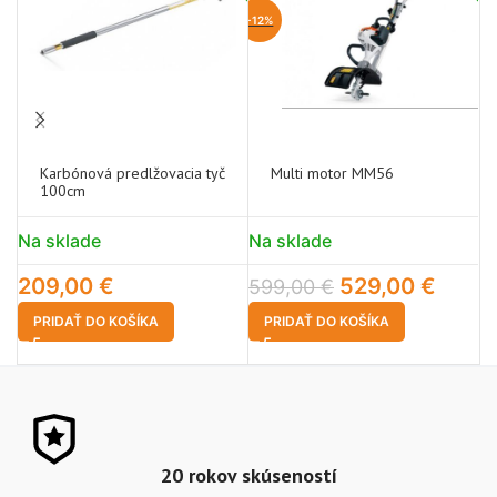
-12%
-2
Karbónová predlžovacia tyč
Multi motor MM56
100cm
Na sklade
Na sklade
N
209,00
€
529,00
€
599,00
€
1
PRIDAŤ DO KOŠÍKA
PRIDAŤ DO KOŠÍKA
20 rokov skúseností