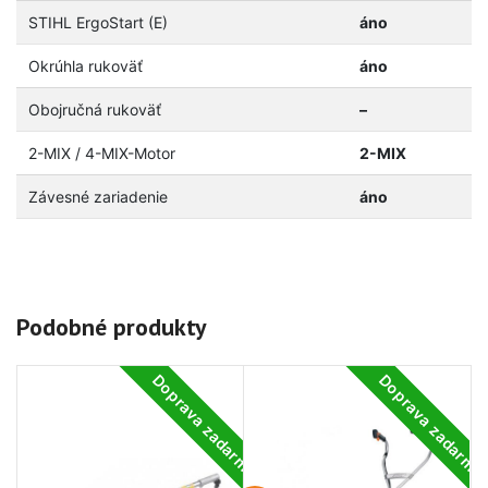
STIHL ErgoStart (E)
áno
Okrúhla rukoväť
áno
Obojručná rukoväť
–
2-MIX / 4-MIX-Motor
2-MIX
Závesné zariadenie
áno
Podobné produkty
Doprava zadarmo
Doprava zadarm