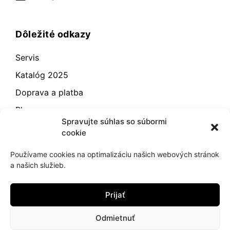
Dôležité odkazy
Servis
Katalóg 2025
Doprava a platba
Blog
Spravujte súhlas so súbormi
Kontakt
cookie
Záručné podmienky
Používame cookies na optimalizáciu našich webových stránok
Odstúpenie od zmluvy
a našich služieb.
Reklamácia a vrátenie
Prijať
Obchodné podmienky
Zásady používania súborov cookie (EÚ)
Odmietnuť