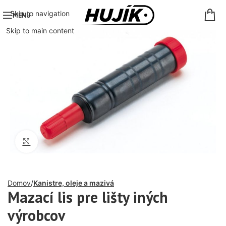
Skip to navigation
MENU
Skip to main content
Click to enlarge
Domov
Kanistre, oleje a mazivá
Mazací lis pre lišty iných
výrobcov