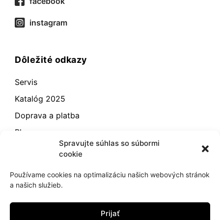
facebook
instagram
Dôležité odkazy
Servis
Katalóg 2025
Doprava a platba
Blog
Spravujte súhlas so súbormi
Kontakt
cookie
Záručné podmienky
Používame cookies na optimalizáciu našich webových stránok
Odstúpenie od zmluvy
a našich služieb.
Reklamácia a vrátenie
Prijať
Obchodné podmienky