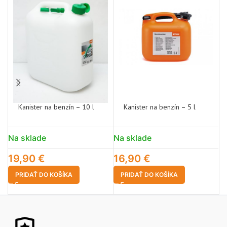
Kanister na benzín – 10 l
Kanister na benzín – 5 l
Na sklade
Na sklade
N
19,90
€
16,90
€
4
PRIDAŤ DO KOŠÍKA
PRIDAŤ DO KOŠÍKA