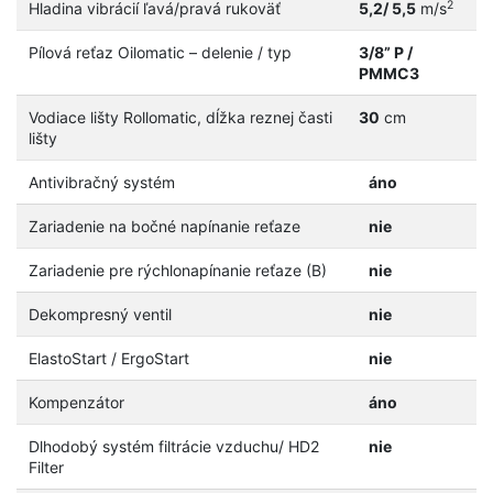
2
Hladina vibrácií ľavá/pravá rukoväť
5,2/ 5,5
m/s
Pílová reťaz Oilomatic – delenie / typ
3/8” P /
PMMC3
Vodiace lišty Rollomatic, dĺžka reznej časti
30
cm
lišty
Antivibračný systém
áno
Zariadenie na bočné napínanie reťaze
nie
Zariadenie pre rýchlonapínanie reťaze (B)
nie
Dekompresný ventil
nie
ElastoStart / ErgoStart
nie
Kompenzátor
áno
Dlhodobý systém filtrácie vzduchu/ HD2
nie
Filter