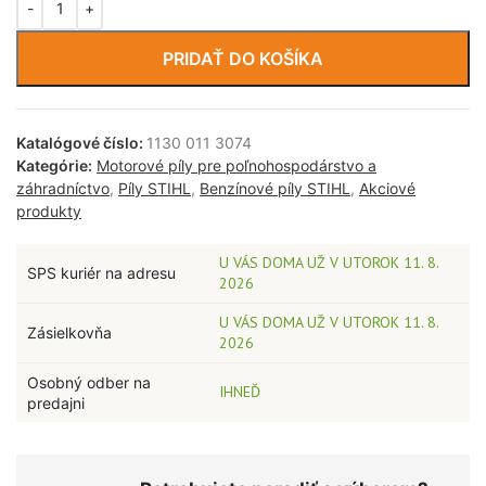
PRIDAŤ DO KOŠÍKA
Katalógové číslo:
1130 011 3074
Kategórie:
Motorové píly pre poľnohospodárstvo a
záhradníctvo
,
Píly STIHL
,
Benzínové píly STIHL
,
Akciové
produkty
U VÁS DOMA UŽ V UTOROK 11. 8.
SPS kuriér na adresu
2026
U VÁS DOMA UŽ V UTOROK 11. 8.
Zásielkovňa
2026
Osobný odber na
IHNEĎ
predajni