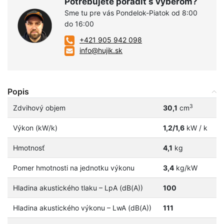
Potrebujete poradiť s výberom?
Sme tu pre vás Pondelok-Piatok od 8:00
do 16:00
+421 905 942 098
info@hujik.sk
Popis
3
Zdvihový objem
30,1
cm
Výkon (kW/k)
1,2/1,6
kW / k
Hmotnosť
4,1
kg
Pomer hmotnosti na jednotku výkonu
3,4
kg/kW
Hladina akustického tlaku – LpA (dB(A))
100
Hladina akustického výkonu – LwA (dB(A))
111