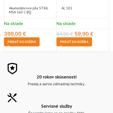
Akumulátorová píla STIHL
AL 101
MSA 160 C-BQ
Na sklade
Na sklade
N
399,00
€
59,90
€
84,90
€
3
PRIDAŤ DO KOŠÍKA
PRIDAŤ DO KOŠÍKA
20 rokov skúseností
Predaj a servis záhradnej techniky.
Servisné služby