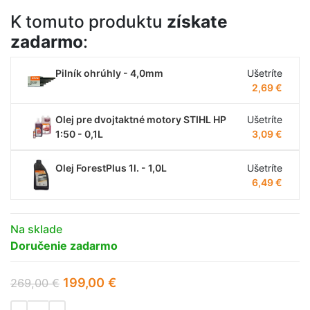
K tomuto produktu
získate
zadarmo
:
Pilník ohrúhly - 4,0mm
Ušetríte
2,69
€
Olej pre dvojtaktné motory STIHL HP
Ušetríte
1:50 - 0,1L
3,09
€
Olej ForestPlus 1l. - 1,0L
Ušetríte
6,49
€
Na sklade
Doručenie zadarmo
199,00
€
269,00
€