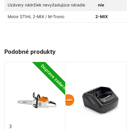
Uzávery nádržiek nevyžadujúce náradie
nie
Motor STIHL 2-MIX / M-Tronic
2-MIX
Podobné produkty
Doprava zadarmo
-29%
-