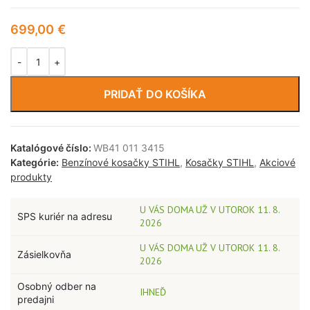
699,00
€
PRIDAŤ DO KOŠÍKA
Katalógové číslo:
WB41 011 3415
Kategórie:
Benzínové kosačky STIHL
,
Kosačky STIHL
,
Akciové
produkty
U VÁS DOMA UŽ V UTOROK 11. 8.
SPS kuriér na adresu
2026
U VÁS DOMA UŽ V UTOROK 11. 8.
Zásielkovňa
2026
Osobný odber na
IHNEĎ
predajni