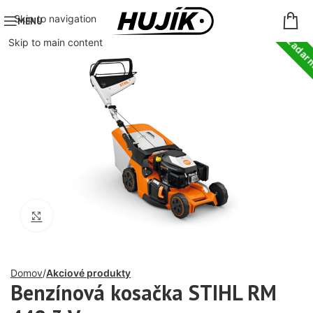
Doprava zada
Skip to navigation
MENU
Skip to main content
Click to enlarge
Domov
Akciové produkty
Benzínová kosačka STIHL RM