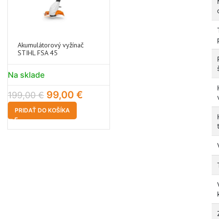
Akumulátorový vyžínač
STIHL FSA 45
Na sklade
99,00
€
199,00
€
PRIDAŤ DO KOŠÍKA