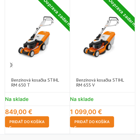
Doprava zadarmo
Doprava zadarm
-2
NE
OS
UP
É
Benzínová kosačka STIHL
Benzínová kosačka STIHL
RM 650 T
RM 655 V
1
Na sklade
Na sklade
849,00
€
1 099,00
€
PRIDAŤ DO KOŠÍKA
PRIDAŤ DO KOŠÍKA