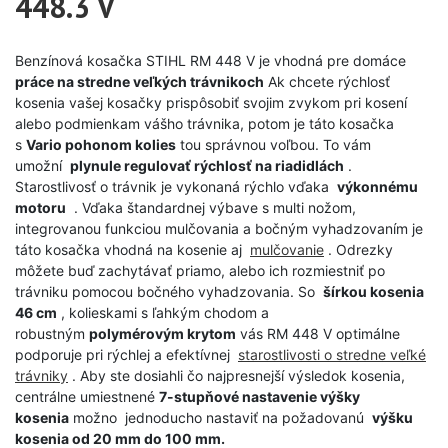
448.3 V
Benzínová kosačka STIHL RM 448 V je vhodná pre domáce
​​
práce na stredne veľkých trávnikoch
Ak chcete rýchlosť
kosenia vašej kosačky prispôsobiť svojim zvykom pri kosení
alebo podmienkam vášho trávnika, potom je táto kosačka
s
Vario pohonom kolies
tou správnou voľbou. To vám
umožní
plynule regulovať rýchlosť na riadidlách
.
Starostlivosť o trávnik je vykonaná rýchlo vďaka
výkonnému
motoru
. Vďaka štandardnej výbave s multi nožom,
integrovanou funkciou mulčovania a bočným vyhadzovaním je
táto kosačka vhodná na kosenie aj
mulčovanie
. Odrezky
môžete buď zachytávať priamo, alebo ich rozmiestniť po
trávniku pomocou bočného vyhadzovania. So
šírkou kosenia
46 cm
, kolieskami s ľahkým chodom a
robustným
polymérovým krytom
vás RM 448 V optimálne
podporuje pri rýchlej a efektívnej
starostlivosti o stredne veľké
trávniky
. Aby ste dosiahli čo najpresnejší výsledok kosenia,
centrálne umiestnené
7-stupňové nastavenie výšky
kosenia
možno jednoducho nastaviť na požadovanú
výšku
kosenia od 20 mm do 100 mm.