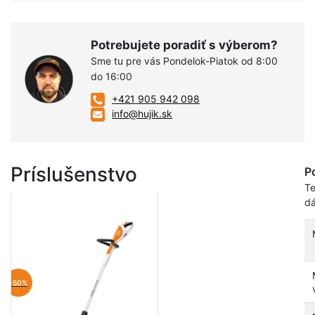
Potrebujete poradiť s výberom?
Sme tu pre vás Pondelok-Piatok od 8:00
do 16:00
+421 905 942 098
info@hujik.sk
Príslušenstvo
P
Te
dá
-50%