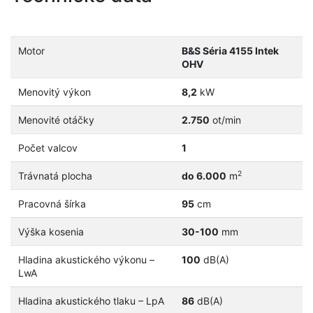
Motor
B&S Séria 4155 Intek
OHV
Menovitý výkon
8,2
kW
Menovité otáčky
2.750
ot/min
Počet valcov
1
2
Trávnatá plocha
do 6.000
m
Pracovná šírka
95
cm
Výška kosenia
30-100
mm
Hladina akustického výkonu –
100
dB(A)
LwA
Hladina akustického tlaku – LpA
86
dB(A)