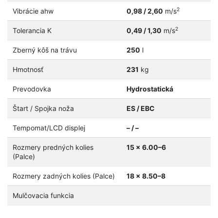
2
Vibrácie ahw
0,98 / 2,60
m/s
2
Tolerancia K
0,49 / 1,30
m/s
Zberný kôš na trávu
250
l
Hmotnosť
231
kg
Prevodovka
Hydrostatická
Štart / Spojka noža
ES / EBC
Tempomat/LCD displej
– / –
Rozmery predných kolies
15 x 6.00–6
(Palce)
Rozmery zadných kolies (Palce)
18 x 8.50–8
Mulčovacia funkcia