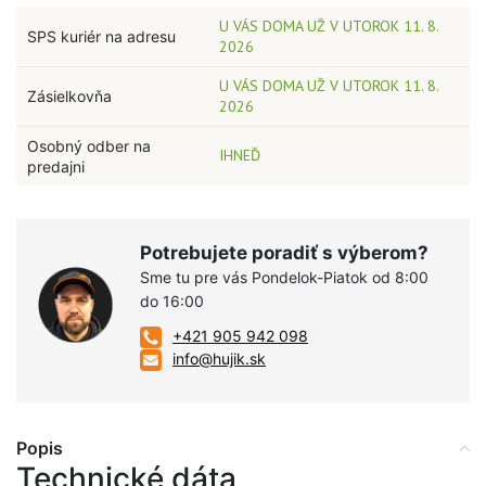
U VÁS DOMA UŽ V UTOROK 11. 8.
SPS kuriér na adresu
2026
U VÁS DOMA UŽ V UTOROK 11. 8.
Zásielkovňa
2026
Osobný odber na
IHNEĎ
predajni
Potrebujete poradiť s výberom?
Sme tu pre vás Pondelok-Piatok od 8:00
do 16:00
+421 905 942 098
info@hujik.sk
Popis
Technické dáta