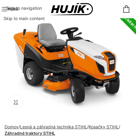
Doprava zada
Skip to navigation
MENU
Skip to main content
Click to enlarge
Domov
Lesná a záhradná technika STIHL
Kosačky STIHL
Záhradné traktory STIHL