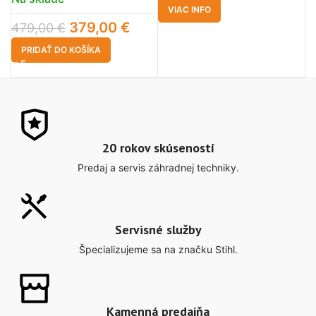
VIAC INFO
8
379,00
€
479,00
€
PRIDAŤ DO KOŠÍKA
20 rokov skúseností
Predaj a servis záhradnej techniky.
Servisné služby
Špecializujeme sa na značku Stihl.
Kamenná predajňa