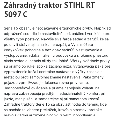
Záhradný traktor STIHL RT
5097 C
Séria T5 obsahuje neočakávané ergonomické prvky. Napríklad
odpružené sedadlo je nastaviteľné horizontálne i vertikálne pre
všetky typy postavy. Navyše sivá farba sedadla zaručí, že sa
po chvíli strávenej na slnku nerozpáli, a Vy si môžete
kedykoľvek pohodlne a bez obáv sadnúť. Nastupovanie a
vystupovanie, vďaka nízkemu podvozku a širokému priestoru
okolo sedadla, nebolo nikdy tak ľahké. Všetky ovládacie prvky
sú priamo po ruke: spojka žacieho noža, vyťahovacia páka pre
vyprázdnenie koša i centrálne nastavenie výšky kosenia s
aretáciou proti samovoľnej zmene nastavenia. Páka zmeny
pojazdu vpred/vzad je dokonca rovno pri volante.
Jednopedálové ovládanie a priame napojenie volantu na
nápravu zabezpečujú predtým nedosiahnuteľný komfort pri
jazde, manipulácii a samozrejme aj pri samotnom kosení.
Záhradné traktory Série T5 sa obzvlášť hodia do terénu, kde
sa nachádza viacero prekážok, krovín a stromov, pretože
hravo zvládnu aj zúžené plochy. S veľmi pohodlným a