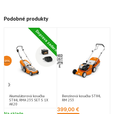
Podobné produkty
Doprava zadarmo
NED
OST
-21%
UPN
É
Akumulátorová kosačka
Benzínová kosačka STIHL
STIHL RMA 235 SET S 1X
RM 253
AK20
399,00
€
N
Na sklade