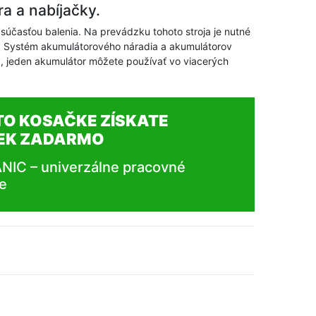
a a nabíjačky.
 súčasťou balenia. Na prevádzku tohoto stroja je nutné
u. Systém akumulátorového náradia a akumulátorov
, jeden akumulátor môžete používať vo viacerých
TO KOSAČKE ZÍSKATE
EK ZADARMO
IC – univerzálne pracovné
e