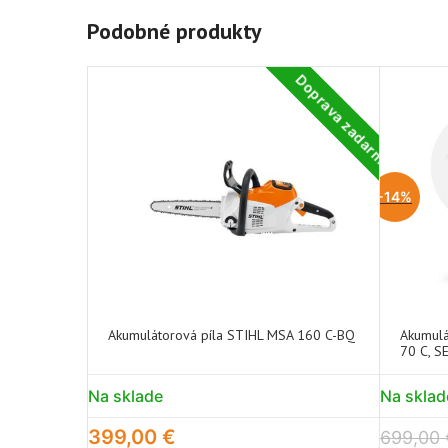
Podobné produkty
Doprava zadarmo
-14%
Akumulátorová píla STIHL MSA 160 C-BQ
Akumulá
70 C, S
Na sklade
Na sklad
399,00
€
699,00