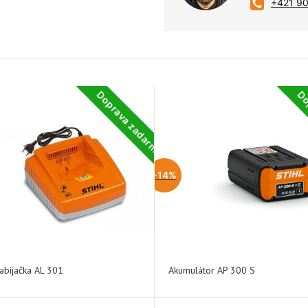
+421 9
Doprava zadarmo
Do
-14%
abíjačka AL 301
Akumulátor AP 300 S