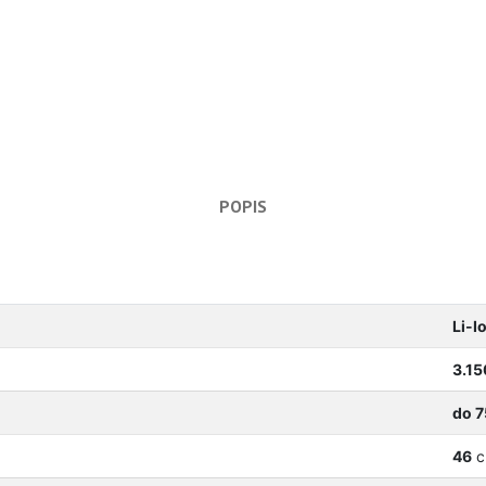
POPIS
Li-I
3.15
do 
46
c