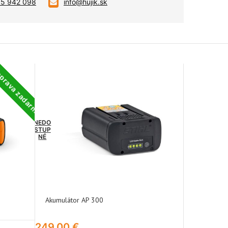
05 942 098
info@hujik.sk
prava zadarmo
NEDO
STUP
NÉ
Akumulátor AP 300
249,00
€