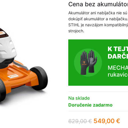
Cena bez akumulátor
Akumulátor ani nabíjačka nie sú
dokúpiť akumulátor a nabíjačk
STIHL je navzájom kompatibilný
strojoch.
K TEJ
DARČ
MECHAN
rukavic
Na sklade
Doručenie zadarmo
549,00
€
629,00
€