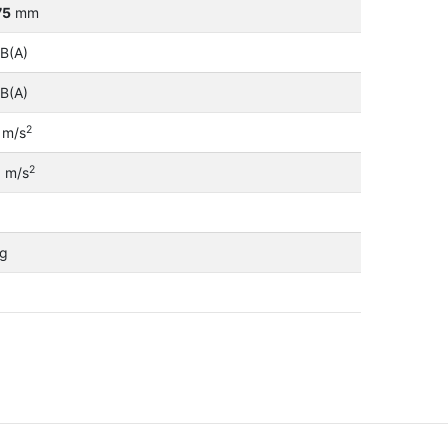
75
mm
B(A)
B(A)
2
m/s
2
0
m/s
g