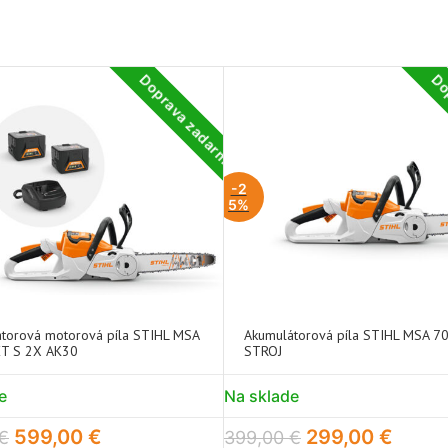
Doprava zadarmo
Do
-2
5%
torová motorová píla STIHL MSA
Akumulátorová píla STIHL MSA 70 
ET S 2X AK30
STROJ
e
Na sklade
599,00
€
299,00
€
€
399,00
€