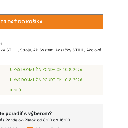
PRIDAŤ DO KOŠÍKA
21
čky STIHL
,
Stroje
,
AP Systém
,
Kosačky STIHL
,
Akciové
U VÁS DOMA UŽ V PONDELOK 10. 8. 2026
U VÁS DOMA UŽ V PONDELOK 10. 8. 2026
IHNEĎ
te poradiť s výberom?
vás Pondelok-Piatok od 8:00 do 16:00