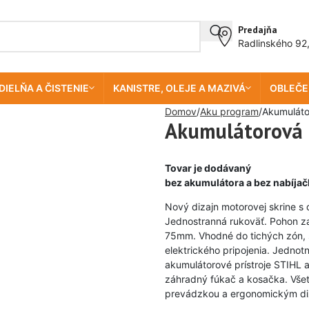
Predajňa
Radlinského 92
DIELŇA A ČISTENIE
KANISTRE, OLEJE A MAZIVÁ
OBLEČE
Domov
Aku program
Akumulát
Akumulátorová 
Tovar je dodávaný
bez akumulátora a bez nabíjač
Nový dizajn motorovej skrine s
Jednostranná rukoväť. Pohon za
75mm. Vhodné do tichých zón, 
elektrického pripojenia. Jednot
akumulátorové prístroje STIHL a
záhradný fúkač a kosačka. Všet
prevádzkou a ergonomickým di