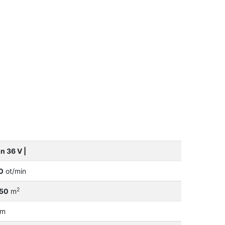
on 36 V |
0
ot/min
2
750
m
m