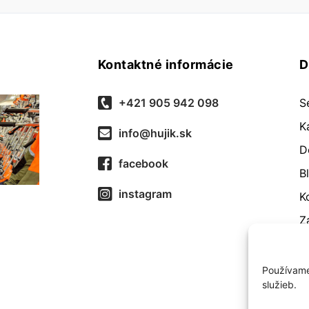
Kontaktné informácie
D
+421 905 942 098
S
K
info@hujik.sk
D
facebook
B
instagram
K
Z
O
R
Používame
služieb.
O