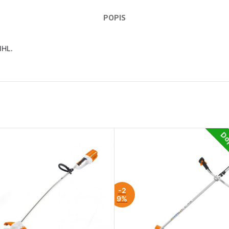
POPIS
IHL.
Do
-2
9%