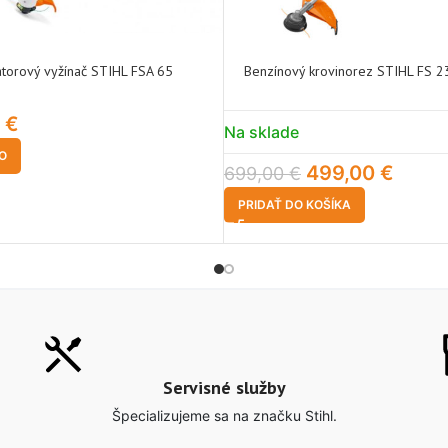
torový vyžínač STIHL FSA 65
Benzínový krovinorez STIHL FS 2
0
€
Na sklade
FO
499,00
€
699,00
€
PRIDAŤ DO KOŠÍKA
Servisné služby
Špecializujeme sa na značku Stihl.