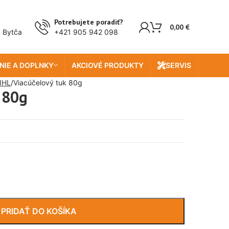
Potrebujete poradiť?
0,00
€
, Bytča
+421 905 942 098
NIE A DOPLNKY
AKCIOVÉ PRODUKTY
SERVIS
IHL
Viacúčelový tuk 80g
 80g
PRIDAŤ DO KOŠÍKA