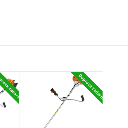
prava zadarmo
Doprava zadarmo
-15%
NEDO
STUP
NÉ