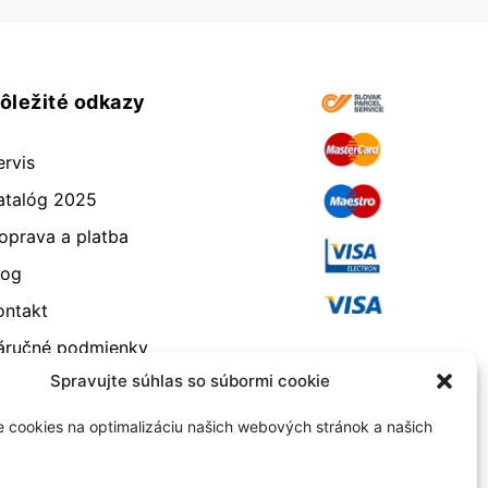
ôležité odkazy
ervis
atalóg 2025
oprava a platba
log
ontakt
áručné podmienky
Spravujte súhlas so súbormi cookie
dstúpenie od zmluvy
eklamácia a vrátenie
 cookies na optimalizáciu našich webových stránok a našich
bchodné podmienky