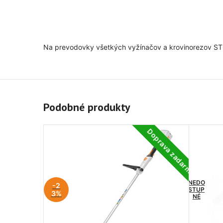
Na prevodovky všetkých vyžínačov a krovinorezov ST
Podobné produkty
Doprava zadarmo
NEDO
-2
STUP
3%
NÉ