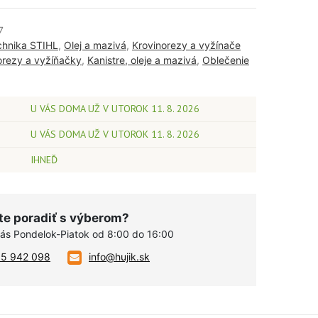
7
chnika STIHL
,
Olej a mazivá
,
Krovinorezy a vyžínače
norezy a vyžíňačky
,
Kanistre, oleje a mazivá
,
Oblečenie
U VÁS DOMA UŽ V UTOROK 11. 8. 2026
U VÁS DOMA UŽ V UTOROK 11. 8. 2026
IHNEĎ
te poradiť s výberom?
vás Pondelok-Piatok od 8:00 do 16:00
05 942 098
info@hujik.sk