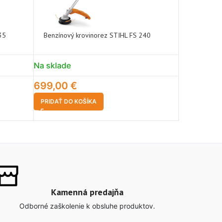
35
Benzínový krovinorez STIHL FS 240
Benzínový 
329,00
€
Na sklade
VIAC INFO
699,00
€
PRIDAŤ DO KOŠÍKA
Kamenná predajňa
Odborné zaškolenie k obsluhe produktov.