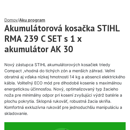
Domov
Aku program
Akumulátorová kosačka STIHL
RMA 239 C SET s 1 x
akumulátor AK 30
Nový zástupca STIHL akumulátorových kosačiek triedy
Compact ,vhodná do tichých zón a menších záhrad. Veľmi
obratná aj vďaka nízkej hmotnosti 14 kg a absencii elektrického
kábla. Voliteľný ECO mód pre dlhodobé kosenie s maximálnou
energetickou účinnosťou. Nový, optimalizovaný typ žacieho
noža pre minimálny odpor pri kosení zvyšujúci výdrž batérie a
plochu pokrytia. Sklopná rukoväť, robustná žacia skriňa.
Komfortná exkluzívna rukoväť pre jednoduchšiu manipuláciu a
skladovanie.