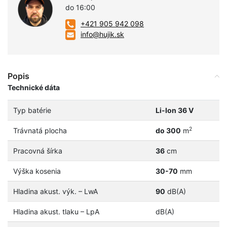
do 16:00
+421 905 942 098
info@hujik.sk
Popis
Technické dáta
Typ batérie
Li-Ion 36 V
2
Trávnatá plocha
do 300
m
Pracovná šírka
36
cm
Výška kosenia
30-70
mm
Hladina akust. výk. – LwA
90
dB(A)
Hladina akust. tlaku – LpA
dB(A)