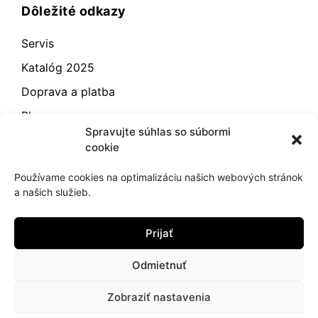
Dôležité odkazy
Servis
Katalóg 2025
Doprava a platba
Blog
Spravujte súhlas so súbormi
Kontakt
cookie
Záručné podmienky
Používame cookies na optimalizáciu našich webových stránok
Odstúpenie od zmluvy
a našich služieb.
Reklamácia a vrátenie
Prijať
Obchodné podmienky
Zásady používania súborov cookie (EÚ)
Odmietnuť
Zobraziť nastavenia