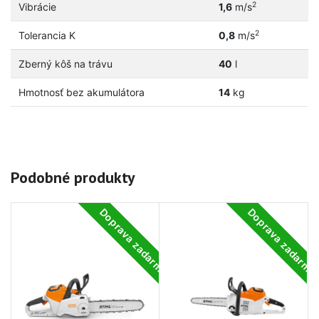
2
Vibrácie
1,6
m/s
2
Tolerancia K
0,8
m/s
Zberný kôš na trávu
40
l
Hmotnosť bez akumulátora
14
kg
Podobné produkty
Doprava zadarmo
Doprava zadarm