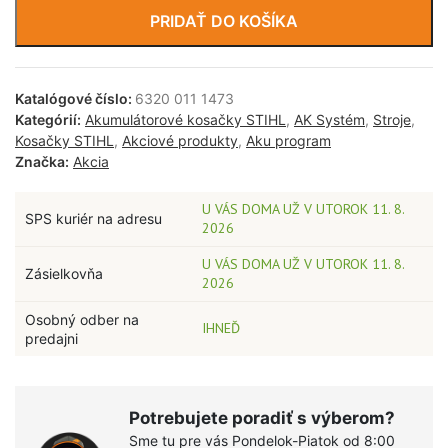
PRIDAŤ DO KOŠÍKA
Katalógové číslo:
6320 011 1473
Kategórií:
Akumulátorové kosačky STIHL
,
AK Systém
,
Stroje
,
Kosačky STIHL
,
Akciové produkty
,
Aku program
Značka:
Akcia
U VÁS DOMA UŽ V UTOROK 11. 8.
SPS kuriér na adresu
2026
U VÁS DOMA UŽ V UTOROK 11. 8.
Zásielkovňa
2026
Osobný odber na
IHNEĎ
predajni
Potrebujete poradiť s výberom?
Sme tu pre vás Pondelok-Piatok od 8:00