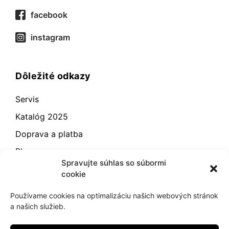
facebook
instagram
Dôležité odkazy
Servis
Katalóg 2025
Doprava a platba
Blog
Spravujte súhlas so súbormi
Kontakt
cookie
Záručné podmienky
Používame cookies na optimalizáciu našich webových stránok
Odstúpenie od zmluvy
a našich služieb.
Reklamácia a vrátenie