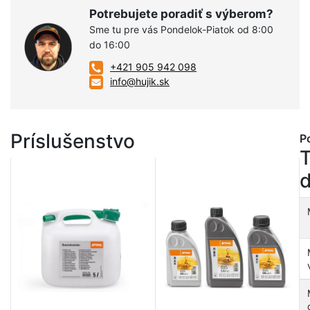
Potrebujete poradiť s výberom?
Sme tu pre vás Pondelok-Piatok od 8:00
do 16:00
+421 905 942 098
info@hujik.sk
Príslušenstvo
P
d