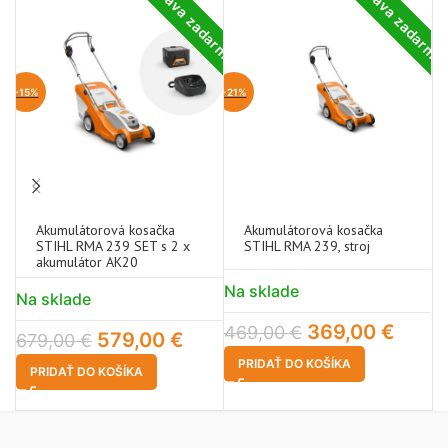
Doprava zadarmo
Doprava zadarm
-15%
-21%
Akumulátorová kosačka
Akumulátorová kosačka
STIHL RMA 239 SET s 2 x
STIHL RMA 239, stroj
akumulátor AK20
Na sklade
N
Na sklade
369,00
€
1
469,00
€
579,00
€
679,00
€
PRIDAŤ DO KOŠÍKA
PRIDAŤ DO KOŠÍKA