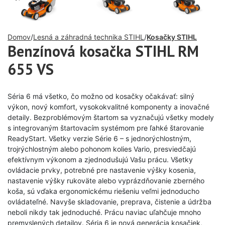
Domov
Lesná a záhradná technika STIHL
Kosačky STIHL
Benzínová kosačka STIHL RM
655 VS
Séria 6 má všetko, čo možno od kosačky očakávať: silný
výkon, nový komfort, vysokokvalitné komponenty a inovačné
detaily. Bezproblémovým štartom sa vyznačujú všetky modely
s integrovaným štartovacím systémom pre ľahké štarovanie
ReadyStart. Všetky verzie Série 6 – s jednorýchlostným,
trojrýchlostným alebo pohonom kolies Vario, presviedčajú
efektívnym výkonom a zjednodušujú Vašu prácu. Všetky
ovládacie prvky, potrebné pre nastavenie výšky kosenia,
nastavenie výšky rukoväte alebo vyprázdňovanie zberného
koša, sú vďaka ergonomickému riešeniu veľmi jednoducho
ovládateľné. Navyše skladovanie, preprava, čistenie a údržba
neboli nikdy tak jednoduché. Prácu naviac uľahčuje mnoho
premyslených detailov. Séria 6 je nová generácia kosačiek,