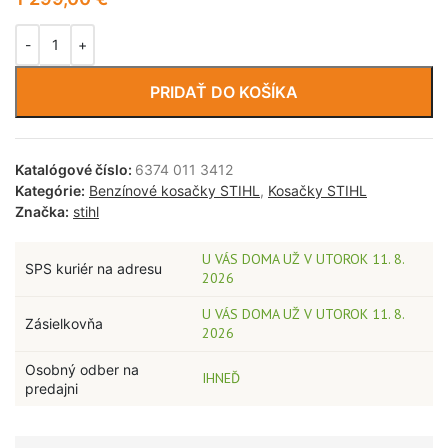
PRIDAŤ DO KOŠÍKA
Katalógové číslo:
6374 011 3412
Kategórie:
Benzínové kosačky STIHL
,
Kosačky STIHL
Značka:
stihl
U VÁS DOMA UŽ V UTOROK 11. 8.
SPS kuriér na adresu
2026
U VÁS DOMA UŽ V UTOROK 11. 8.
Zásielkovňa
2026
Osobný odber na
IHNEĎ
predajni