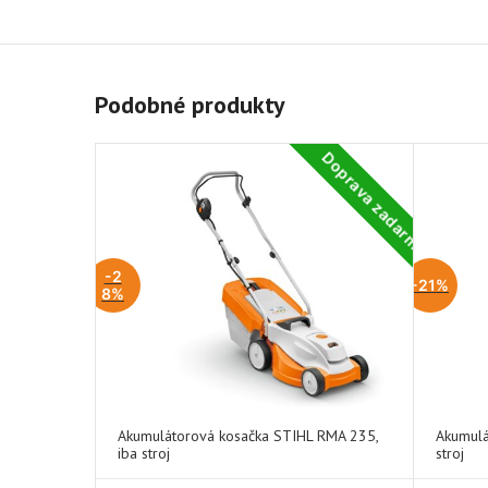
Podobné produkty
Doprava zadarmo
-2
-21%
8%
Akumulátorová kosačka STIHL RMA 235,
Akumulá
iba stroj
stroj