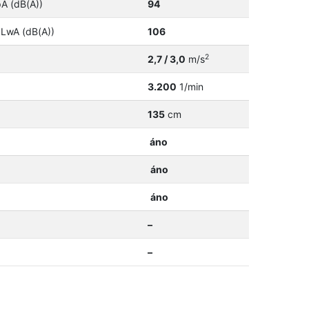
pA (dB(A))
94
 LwA (dB(A))
106
2
2,7 / 3,0
m/s
3.200
1/min
135
cm
áno
áno
áno
–
–