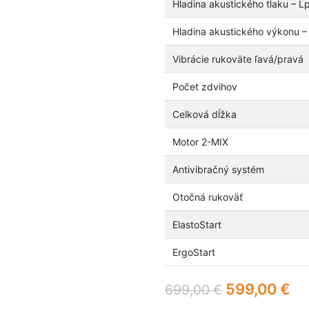
Hladina akustického tlaku – L
Hladina akustického výkonu –
Vibrácie rukoväte ľavá/pravá
Počet zdvihov
Celková dĺžka
Motor 2-MIX
Antivibračný systém
Otočná rukoväť
ElastoStart
ErgoStart
599,00
€
699,00
€