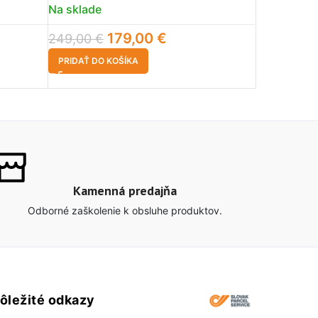
Na sklade
Na sklade
179,00
€
249,00
€
1 690,00
PRIDAŤ DO KOŠÍKA
PRIDAŤ DO 
Kamenná predajňa
Odborné zaškolenie k obsluhe produktov.
ôležité odkazy