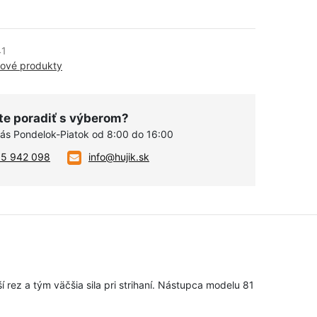
41
iové produkty
te poradiť s výberom?
vás Pondelok-Piatok od 8:00 do 16:00
05 942 098
info@hujik.sk
 rez a tým väčšia sila pri strihaní. Nástupca modelu 81