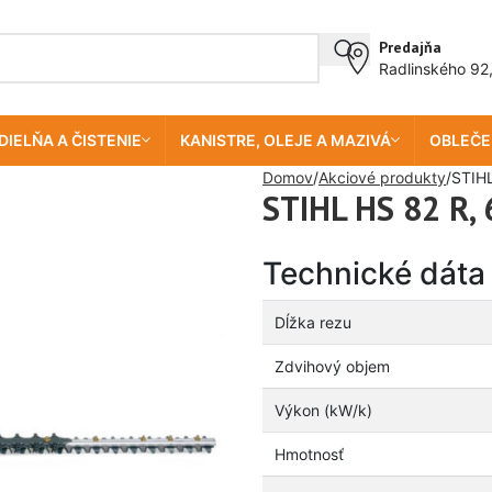
Predajňa
Radlinského 92
DIELŇA A ČISTENIE
KANISTRE, OLEJE A MAZIVÁ
OBLEČE
Domov
Akciové produkty
STIHL
STIHL HS 82 R,
Technické dáta
Dĺžka rezu
Zdvihový objem
Výkon (kW/k)
Hmotnosť