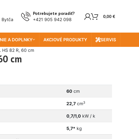
Potrebujete poradiť?
0,00
€
, Bytča
+421 905 942 098
NIE A DOPLNKY
AKCIOVÉ PRODUKTY
SERVIS
 HS 82 R, 60 cm
 60 cm
60
cm
3
22,7
cm
0,7/1,0
kW / k
5,7*
kg