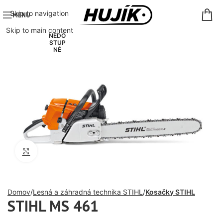
Skip to navigation
MENU
Skip to main content
NEDO
STUP
NÉ
Click to enlarge
Domov
Lesná a záhradná technika STIHL
Kosačky STIHL
STIHL MS 461