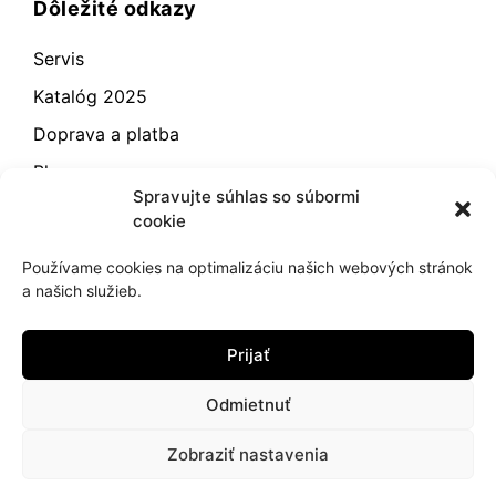
Dôležité odkazy
Servis
Katalóg 2025
Doprava a platba
Blog
Spravujte súhlas so súbormi
Kontakt
cookie
Záručné podmienky
Používame cookies na optimalizáciu našich webových stránok
Odstúpenie od zmluvy
a našich služieb.
Reklamácia a vrátenie
Prijať
Obchodné podmienky
Zásady používania súborov cookie (EÚ)
Odmietnuť
Zobraziť nastavenia
2021
hujik.sk