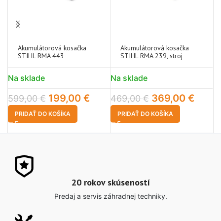
Akumulátorová kosačka
Akumulátorová kosačka
STIHL RMA 443
STIHL RMA 239, stroj
Na sklade
Na sklade
N
199,00
€
369,00
€
2
599,00
€
469,00
€
PRIDAŤ DO KOŠÍKA
PRIDAŤ DO KOŠÍKA
20 rokov skúseností
Predaj a servis záhradnej techniky.