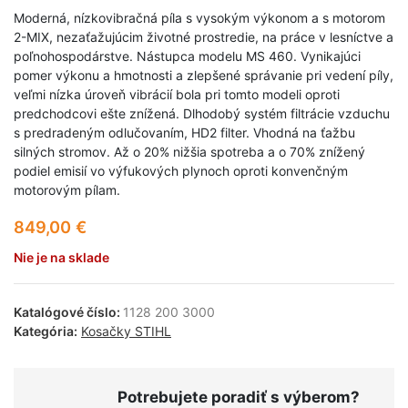
Moderná, nízkovibračná píla s vysokým výkonom a s motorom
2-MIX, nezaťažujúcim životné prostredie, na práce v lesníctve a
poľnohospodárstve. Nástupca modelu MS 460. Vynikajúci
pomer výkonu a hmotnosti a zlepšené správanie pri vedení píly,
veľmi nízka úroveň vibrácií bola pri tomto modeli oproti
predchodcovi ešte znížená. Dlhodobý systém filtrácie vzduchu
s predradeným odlučovaním, HD2 filter. Vhodná na ťažbu
silných stromov. Až o 20% nižšia spotreba a o 70% znížený
podiel emisií vo výfukových plynoch oproti konvenčným
motorovým pílam.
849,00
€
Nie je na sklade
Katalógové číslo:
1128 200 3000
Kategória:
Kosačky STIHL
Potrebujete poradiť s výberom?