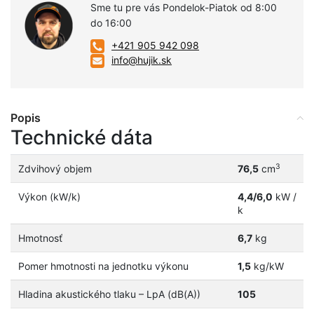
Sme tu pre vás Pondelok-Piatok od 8:00
do 16:00
+421 905 942 098
info@hujik.sk
Popis
Technické dáta
3
Zdvihový objem
76,5
cm
Výkon (kW/k)
4,4/6,0
kW /
k
Hmotnosť
6,7
kg
Pomer hmotnosti na jednotku výkonu
1,5
kg/kW
Hladina akustického tlaku – LpA (dB(A))
105