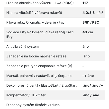
Hladina akustického výkonu – LwA (dB(A))
117
2
Hladina vibrácií ľavá/pravá rukoväť
4,0/3,8
m/s
Pílová reťaz Oilomatic – delenie / typ
3/8” / RSC
Vodiace lišty Rollomatic, dĺžka reznej časti
40
cm
lišty
Antivibračný systém
áno
Zariadenie na bočné napínanie reťaze
áno
Zariadenie pre rýchlonapínanie reťaze (B)
–
Manuál. palivové / nastaviť. olej. čerpadlo
– / áno
Dekompresný ventil / ElastoStart / ErgoStart
áno/ áno
/ –
Kompenzátor / HD2 filter
áno / áno
Dlhodobý systém filtrácie vzduchu
–