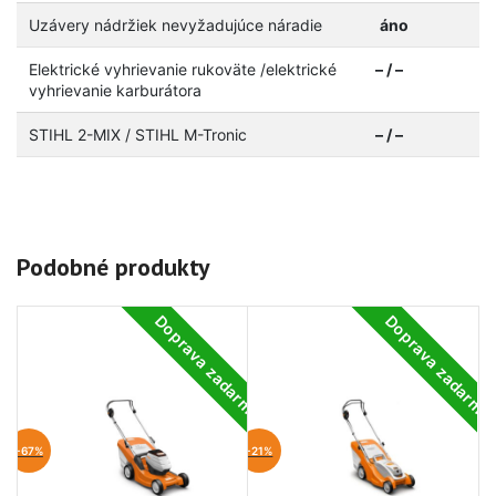
Uzávery nádržiek nevyžadujúce náradie
áno
Elektrické vyhrievanie rukoväte /elektrické
– / –
vyhrievanie karburátora
STIHL 2-MIX / STIHL M-Tronic
– / –
Podobné produkty
Doprava zadarmo
Doprava zadarm
-67%
-21%