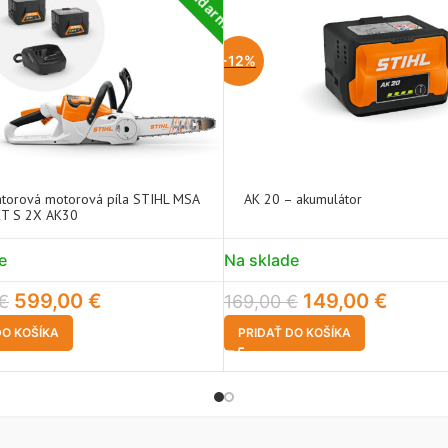
-12%
torová motorová píla STIHL MSA
AK 20 – akumulátor
ET S 2X AK30
e
Na sklade
599,00
€
149,00
€
€
169,00
€
DO KOŠÍKA
PRIDAŤ DO KOŠÍKA