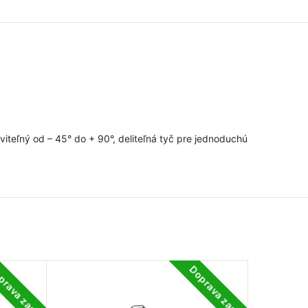
iteľný od – 45° do + 90°, deliteľná tyč pre jednoduchú
prava zadarmo
Doprava zadarmo