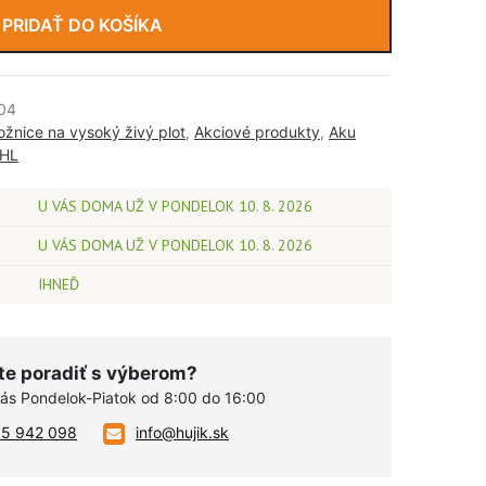
PRIDAŤ DO KOŠÍKA
04
žnice na vysoký živý plot
,
Akciové produkty
,
Aku
IHL
U VÁS DOMA UŽ V PONDELOK 10. 8. 2026
U VÁS DOMA UŽ V PONDELOK 10. 8. 2026
IHNEĎ
te poradiť s výberom?
vás Pondelok-Piatok od 8:00 do 16:00
05 942 098
info@hujik.sk