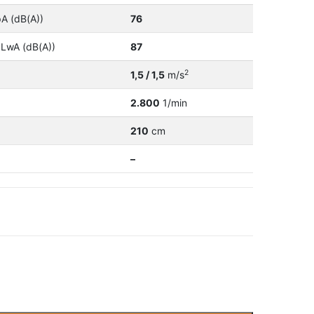
pA (dB(A))
76
 LwA (dB(A))
87
2
1,5 / 1,5
m/s
2.800
1/min
210
cm
–