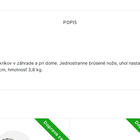
POPIS
kríkov v záhrade a pri dome. Jednostranne brúsené nože, uhol nastav
cm, hmotnosť 3,8 kg.
Doprava zadarmo
Do