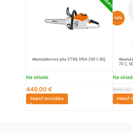
-14%
Akumulátorová píla STIHL MSA 200 C-BQ
Akumulá
70 C, S
Na sklade
Na sklad
449,00
€
699,00
PRIDAŤ DO KOŠÍKA
PRIDAŤ 