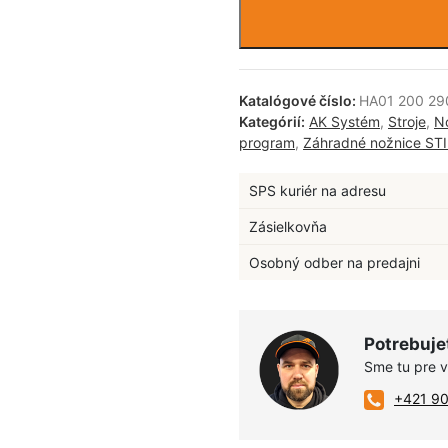
Katalógové číslo:
HA01 200 29
Kategórií:
AK Systém
,
Stroje
,
No
program
,
Záhradné nožnice ST
SPS kuriér na adresu
Zásielkovňa
Osobný odber na predajni
Potrebuje
Sme tu pre 
+421 9