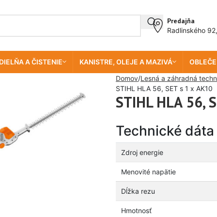
Predajňa
Radlinského 92
DIELŇA A ČISTENIE
KANISTRE, OLEJE A MAZIVÁ
OBLEČE
Domov
Lesná a záhradná techn
STIHL HLA 56, SET s 1 x AK10
STIHL HLA 56, S
Technické dáta
Zdroj energie
Menovité napätie
Dĺžka rezu
Hmotnosť