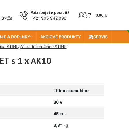
Doprava zada
Potrebujete poradiť?
0,00
€
, Bytča
+421 905 942 098
NIE A DOPLNKY
AKCIOVÉ PRODUKTY
SERVIS
ika STIHL
Záhradné nožnice STIHL
ET s 1 x AK10
Li-Ion akumulátor
36 V
45
cm
3,8*
kg