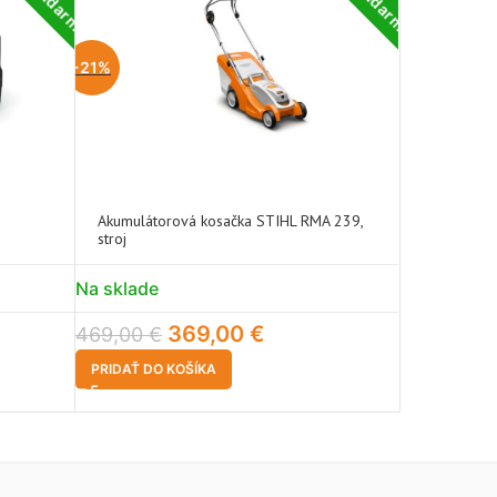
-2
-21%
5%
Akumulátorová kosačka STIHL RMA 239,
Akumulátor
stroj
STROJ
Na sklade
Na sklade
369,00
€
469,00
€
399,00
€
PRIDAŤ DO KOŠÍKA
PRIDAŤ DO 