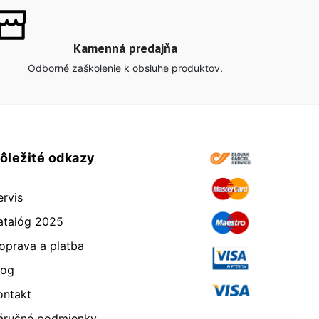
Kamenná predajňa
Odborné zaškolenie k obsluhe produktov.
ôležité odkazy
ervis
atalóg 2025
oprava a platba
log
ontakt
áručné podmienky