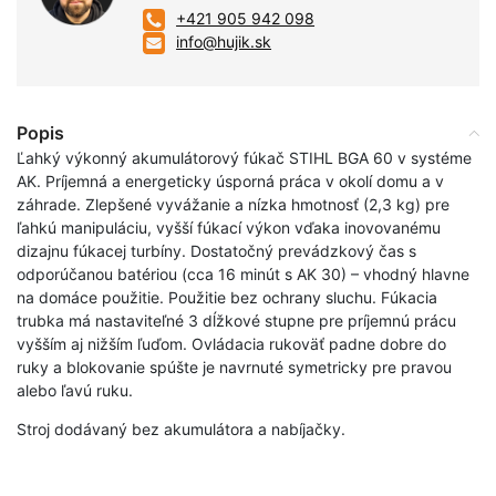
+421 905 942 098
info@hujik.sk
Popis
Ľahký výkonný akumulátorový fúkač STIHL BGA 60 v systéme
AK. Príjemná a energeticky úsporná práca v okolí domu a v
záhrade. Zlepšené vyvážanie a nízka hmotnosť (2,3 kg) pre
ľahkú manipuláciu, vyšší fúkací výkon vďaka inovovanému
dizajnu fúkacej turbíny. Dostatočný prevádzkový čas s
odporúčanou batériou (cca 16 minút s AK 30) – vhodný hlavne
na domáce použitie. Použitie bez ochrany sluchu. Fúkacia
trubka má nastaviteľné 3 dĺžkové stupne pre príjemnú prácu
vyšším aj nižším ľuďom. Ovládacia rukoväť padne dobre do
ruky a blokovanie spúšte je navrnuté symetricky pre pravou
alebo ľavú ruku.
Stroj dodávaný bez akumulátora a nabíjačky.