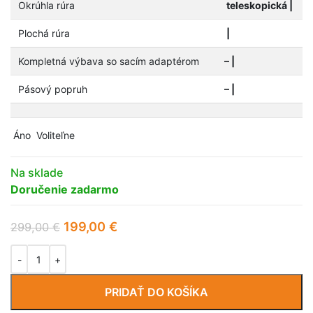
Okrúhla rúra
teleskopická |
Plochá rúra
|
Kompletná výbava so sacím adaptérom
– |
Pásový popruh
– |
Áno
Voliteľne
Na sklade
Doručenie zadarmo
199,00
€
299,00
€
PRIDAŤ DO KOŠÍKA