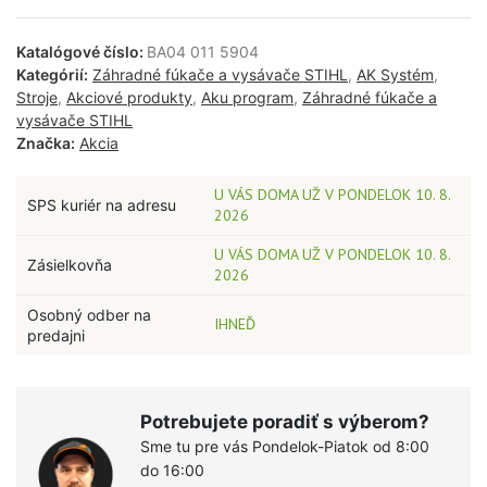
Katalógové číslo:
BA04 011 5904
Kategórií:
Záhradné fúkače a vysávače STIHL
,
AK Systém
,
Stroje
,
Akciové produkty
,
Aku program
,
Záhradné fúkače a
vysávače STIHL
Značka:
Akcia
U VÁS DOMA UŽ V PONDELOK 10. 8.
SPS kuriér na adresu
2026
U VÁS DOMA UŽ V PONDELOK 10. 8.
Zásielkovňa
2026
Osobný odber na
IHNEĎ
predajni
Potrebujete poradiť s výberom?
Sme tu pre vás Pondelok-Piatok od 8:00
do 16:00