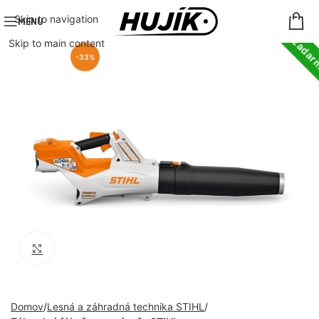
Doprava zada
Skip to navigation
MENU
Skip to main content
-33%
Click to enlarge
Domov
Lesná a záhradná technika STIHL