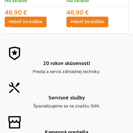
Na sklade
Na sklade
N
46,90
€
46,90
€
4
PRIDAŤ DO KOŠÍKA
PRIDAŤ DO KOŠÍKA
20 rokov skúseností
Predaj a servis záhradnej techniky.
Servisné služby
Špecializujeme sa na značku Stihl.
Kamenná predajňa