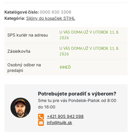
Katalógové číslo:
0000 930 3306
Kategória:
Silóny do kosačiek STIHL
U VÁS DOMA UŽ V UTOROK 11. 8.
SPS kuriér na adresu
2026
U VÁS DOMA UŽ V UTOROK 11. 8.
Zásielkovňa
2026
Osobný odber na
IHNEĎ
predajni
Potrebujete poradiť s výberom?
Sme tu pre vás Pondelok-Piatok od 8:00
do 16:00
+421 905 942 098
info@hujik.sk