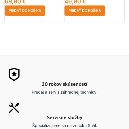
69,90
€
46,90
€
1
PRIDAŤ DO KOŠÍKA
PRIDAŤ DO KOŠÍKA
20 rokov skúseností
Predaj a servis záhradnej techniky.
Servisné služby
Špecializujeme sa na značku Stihl.