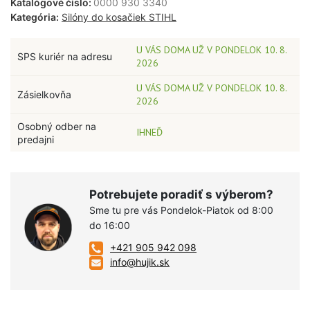
Katalógové číslo:
0000 930 3340
Kategória:
Silóny do kosačiek STIHL
U VÁS DOMA UŽ V PONDELOK 10. 8.
SPS kuriér na adresu
2026
U VÁS DOMA UŽ V PONDELOK 10. 8.
Zásielkovňa
2026
Osobný odber na
IHNEĎ
predajni
Potrebujete poradiť s výberom?
Sme tu pre vás Pondelok-Piatok od 8:00
do 16:00
+421 905 942 098
info@hujik.sk