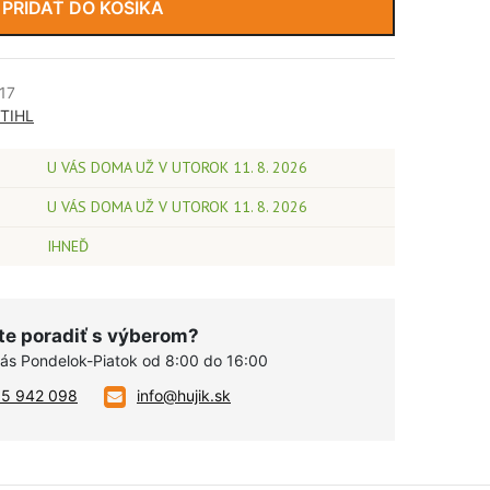
PRIDAŤ DO KOŠÍKA
17
STIHL
U VÁS DOMA UŽ V UTOROK 11. 8. 2026
U VÁS DOMA UŽ V UTOROK 11. 8. 2026
IHNEĎ
te poradiť s výberom?
vás Pondelok-Piatok od 8:00 do 16:00
05 942 098
info@hujik.sk