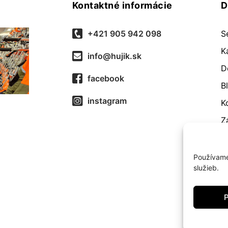
Kontaktné informácie
D
+421 905 942 098
S
K
info@hujik.sk
D
facebook
B
instagram
K
Z
O
R
Používame
služieb.
O
Z
P
c