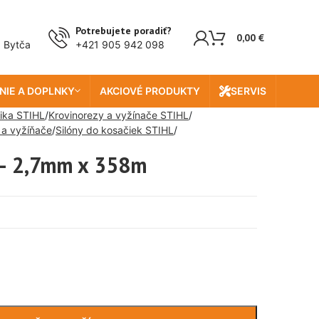
Potrebujete poradiť?
0,00
€
, Bytča
+421 905 942 098
NIE A DOPLNKY
AKCIOVÉ PRODUKTY
SERVIS
ika STIHL
Krovinorezy a vyžínače STIHL
 a vyžíňače
Silóny do kosačiek STIHL
 – 2,7mm x 358m