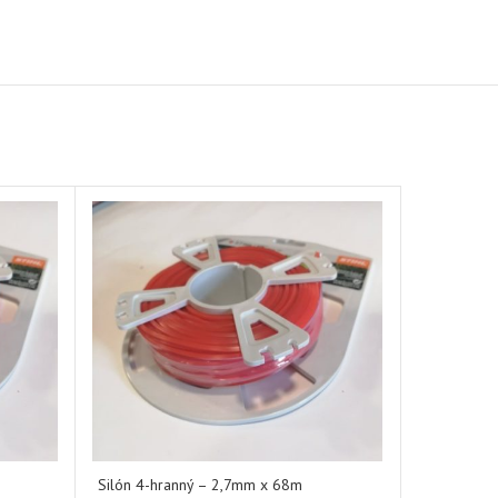
Silón 4-hranný – 2,7mm x 68m
Silón 4-hr