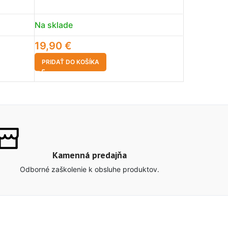
Na sklade
Na sklade
19,90
€
46,90
€
PRIDAŤ DO KOŠÍKA
PRIDAŤ DO 
Kamenná predajňa
Odborné zaškolenie k obsluhe produktov.