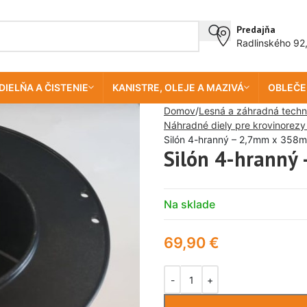
Predajňa
Radlinského 92
DIELŇA A ČISTENIE
KANISTRE, OLEJE A MAZIVÁ
OBLEČE
Domov
Lesná a záhradná techn
Náhradné diely pre krovinorezy
Silón 4-hranný – 2,7mm x 358m
Silón 4-hranný
Na sklade
69,90
€