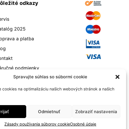
ôležité odkazy
ervis
atalóg 2025
oprava a platba
log
ontakt
áručné podmienky
Spravujte súhlas so súbormi cookie
dstúpenie od zmluvy
eklamácia a vrátenie
 cookies na optimalizáciu našich webových stránok a našich
bchodné podmienky
ásady používania súborov
rijať
Odmietnuť
Zobraziť nastavenia
ookie (EÚ)
Zásady používania súborov cookie
Osobné údaje