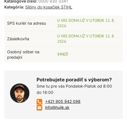
Katalógové číslo:
0000 930 3341
Kategória:
Silóny do kosačiek STIHL
U VÁS DOMA UŽ V UTOROK 11. 8.
SPS kuriér na adresu
2026
U VÁS DOMA UŽ V UTOROK 11. 8.
Zásielkovňa
2026
Osobný odber na
IHNEĎ
predajni
Potrebujete poradiť s výberom?
Sme tu pre vás Pondelok-Piatok od 8:00
do 16:00
+421 905 942 098
info@hujik.sk