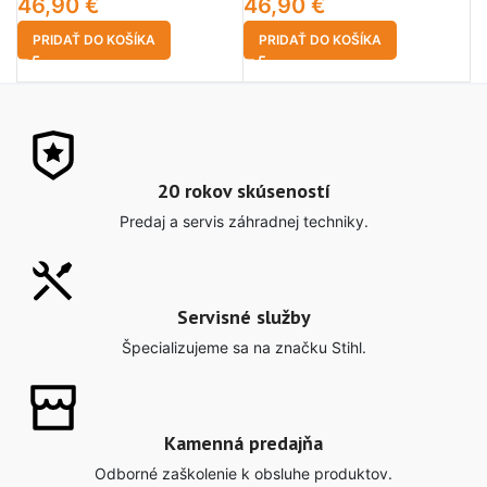
46,90
€
46,90
€
6
PRIDAŤ DO KOŠÍKA
PRIDAŤ DO KOŠÍKA
20 rokov skúseností
Predaj a servis záhradnej techniky.
Servisné služby
Špecializujeme sa na značku Stihl.
Kamenná predajňa
Odborné zaškolenie k obsluhe produktov.