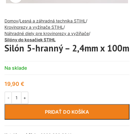
Domov
Lesná a záhradná technika STIHL
Krovinorezy a vyžínače STIHL
Náhradné diely pre krovinorezy a vyžíňače
Silóny do kosačiek STIHL
Silón 5-hranný – 2,4mm x 100m
Na sklade
19,90
€
PRIDAŤ DO KOŠÍKA