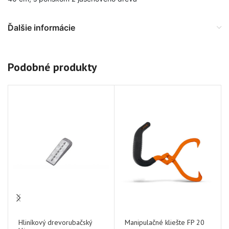
Ďalšie informácie
Podobné produkty
N
O
U
Hliníkový drevorubačský
Manipulačné kliešte FP 20