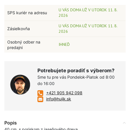
U VÁS DOMA UŽ V UTOROK 11. 8.
SPS kuriér na adresu
2026
U VÁS DOMA UŽ V UTOROK 11. 8.
Zásielkovňa
2026
Osobný odber na
IHNEĎ
predajni
Potrebujete poradiť s výberom?
Sme tu pre vás Pondelok-Piatok od 8:00
do 16:00
+421 905 942 098
info@hujik.sk
Popis
40 cm, s poriskom z jaseňového dreva