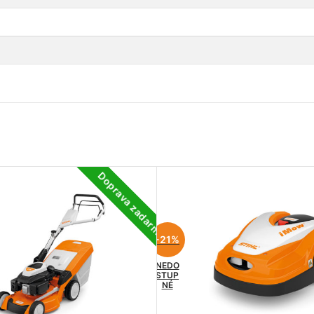
Doprava zadarmo
-21%
NEDO
STUP
NÉ