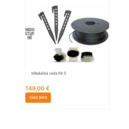
NEDO
STUP
NÉ
Inštalačná sada Kit S
149,00
€
VIAC INFO