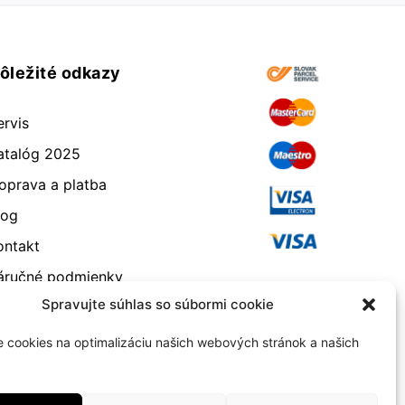
ôležité odkazy
ervis
atalóg 2025
oprava a platba
log
ontakt
áručné podmienky
Spravujte súhlas so súbormi cookie
dstúpenie od zmluvy
eklamácia a vrátenie
 cookies na optimalizáciu našich webových stránok a našich
bchodné podmienky
ásady používania súborov