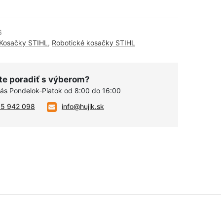
6
Kosačky STIHL
,
Robotické kosačky STIHL
te poradiť s výberom?
vás Pondelok-Piatok od 8:00 do 16:00
05 942 098
info@hujik.sk