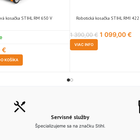
vá kosačka STIHL RM 650 V
Robotická kosačka STIHL RMI 422
1 099,00
€
1 390,00
€
e
VIAC INFO
0
€
DO KOŠÍKA
Servisné služby
Špecializujeme sa na značku Stihl.