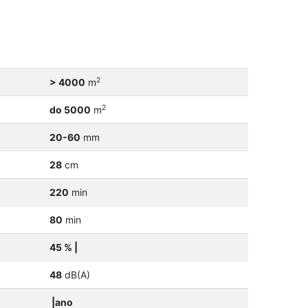
2
> 4000
m
2
do 5000
m
20-60
mm
28
cm
220
min
80
min
45 % |
48
dB(A)
|ano