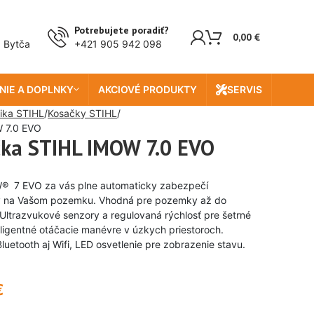
Potrebujete poradiť?
0,00
€
, Bytča
+421 905 942 098
NIE A DOPLNKY
AKCIOVÉ PRODUKTY
SERVIS
ika STIHL
Kosačky STIHL
 7.0 EVO
čka STIHL IMOW 7.0 EVO
® 7 EVO za vás plne automaticky zabezpečí
niky na Vašom pozemku. Vhodná pre pozemky až do
ltrazvukové senzory a regulovaná rýchlosť pre šetrné
eligentné otáčacie manévre v úzkych priestoroch.
Bluetooth aj Wifi, LED osvetlenie pre zobrazenie stavu.
€