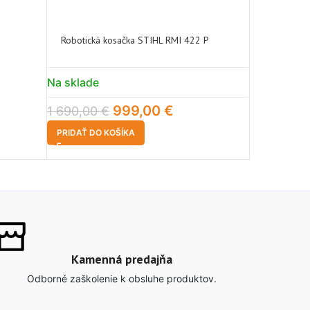
Robotická kosačka STIHL RMI 422 P
STIHL ADV 
kábel
Na sklade
Na sklade
999,00
€
19,90
€
1 690,00
€
PRIDAŤ DO KOŠÍKA
PRIDAŤ DO 
Kamenná predajňa
Odborné zaškolenie k obsluhe produktov.