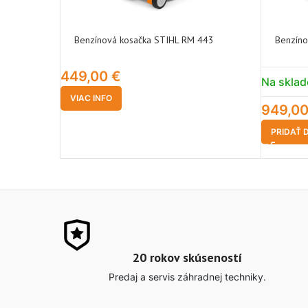
Benzínová kosačka STIHL RM 443
Benzíno
449,00
€
Na sklad
VIAC INFO
949,0
PRIDAŤ 
20 rokov skúseností
Predaj a servis záhradnej techniky.