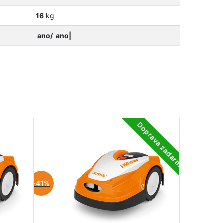
16
kg
ano/
ano|
Doprava zadarmo
-41%