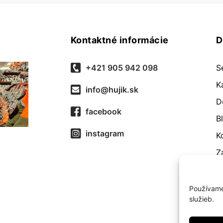
Kontaktné informácie
D
+421 905 942 098
S
K
info@hujik.sk
D
facebook
B
instagram
K
Z
O
R
Používame
služieb.
O
Z