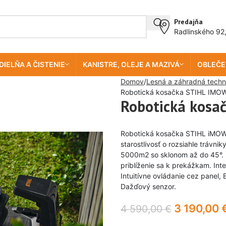
Predajňa
Radlinského 92
DIELŇA A ČISTENIE
KANISTRE, OLEJE A MAZIVÁ
OBLEČE
Domov
Lesná a záhradná techn
Robotická kosačka STIHL IMOW
Robotická kosa
Robotická kosačka STIHL iMOW
starostlivosť o rozsiahle tráv
5000m2 so sklonom až do 45°. U
priblíženie sa k prekážkam. Int
Intuitívne ovládanie cez panel, 
Dažďový senzor.
3 190,00
4 590,00
€