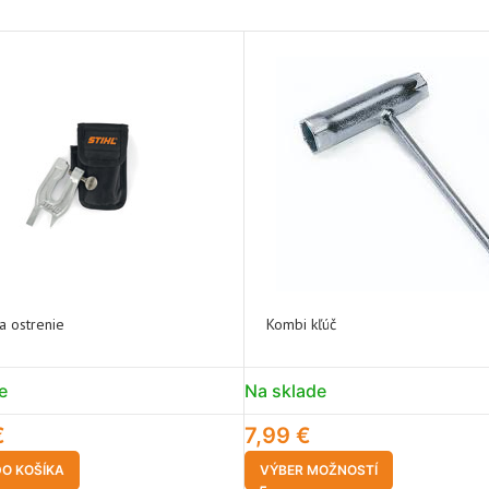
a ostrenie
Kombi kľúč
e
Na sklade
€
7,99
€
DO KOŠÍKA
VÝBER MOŽNOSTÍ