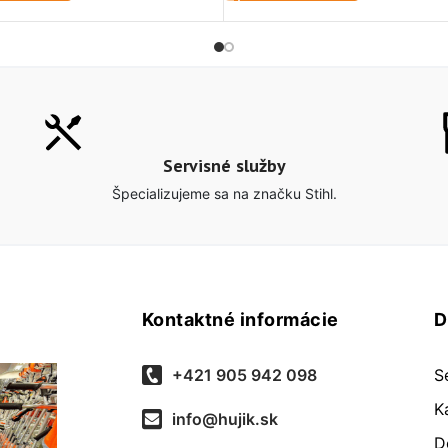
Servisné služby
Špecializujeme sa na značku Stihl.
Kontaktné informácie
D
+421 905 942 098
S
K
info@hujik.sk
D