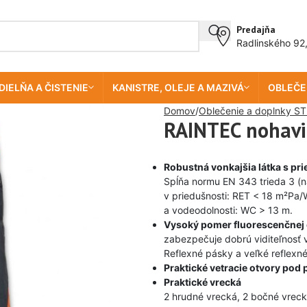
Predajňa
Radlinského 92
DIELŇA A ČISTENIE
KANISTRE, OLEJE A MAZIVÁ
OBLEČE
Domov
Oblečenie a doplnky ST
RAINTEC nohavi
Robustná vonkajšia látka s 
Spĺňa normu EN 343 trieda 3 (na
v priedušnosti: RET < 18 m²Pa
a vodeodolnosti: WC > 13 m.
Vysoký pomer fluorescenčnej 
zabezpečuje dobrú viditeľnosť
Reflexné pásky a veľké reflexné
Praktické vetracie otvory pod
Praktické vrecká
2 hrudné vrecká, 2 bočné vreck