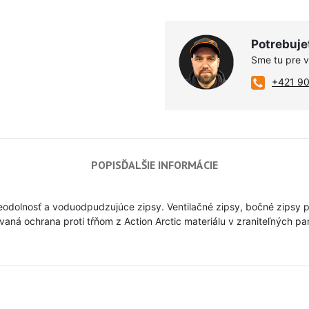
Potrebuje
Sme tu pre 
+421 9
POPIS
ĎALŠIE INFORMÁCIE
odolnosť a voduodpudzujúce zipsy. Ventilačné zipsy, bočné zipsy pr
ná ochrana proti tŕňom z Action Arctic materiálu v zraniteľných part