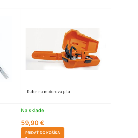
Kufor na motorovú pílu
Multifunkč
Na sklade
Na sklade
59,90
€
59,90
€
PRIDAŤ DO KOŠÍKA
VÝBER MOŽ