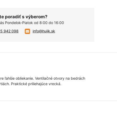
te poradiť s výberom?
vás Pondelok-Piatok od 8:00 do 16:00
05 942 098
info@hujik.sk
e ľahšie obliekanie. Ventilačné otvory na bedrách
iách. Praktické priliehajúce vrecká.