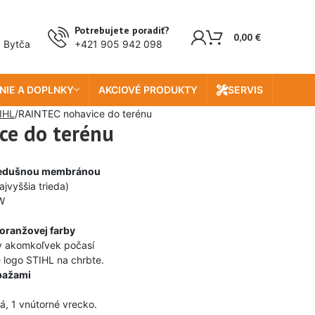
Potrebujete poradiť?
0,00
€
, Bytča
+421 905 942 098
NIE A DOPLNKY
AKCIOVÉ PRODUKTY
SERVIS
IHL
RAINTEC nohavice do terénu
ce do terénu
priedušnou membránou
jvyššia trieda)
/W
oranžovej farby
 v akomkoľvek počasí
 logo STIHL na chrbte.
 pažami
á, 1 vnútorné vrecko.