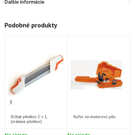
Ďalšie informácie
Podobné produkty
Držiak pilníkov 2 v 1,
Kufor na motorovú pílu
(vrátane pilníkov)
Na sklade
Na sklade
N