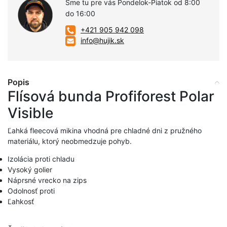
Sme tu pre vás Pondelok-Piatok od 8:00
do 16:00
+421 905 942 098
info@hujik.sk
Popis
Flísová bunda Profiforest Polar
Visible
Ľahká fleecová mikina vhodná pre chladné dni z pružného
materiálu, ktorý neobmedzuje pohyb.
Izolácia proti chladu
Vysoký golier
Náprsné vrecko na zips
Odolnosť proti
Ľahkosť