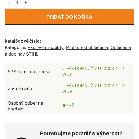
PRIDAŤ DO KOŠÍKA
Katalógové číslo:
-
Kategórie:
Akciové produkty
,
Profiforest oblečenie
,
Oblečenie
a doplnky STIHL
U VÁS DOMA UŽ V UTOROK 11. 8.
SPS kuriér na adresu
2026
U VÁS DOMA UŽ V UTOROK 11. 8.
Zásielkovňa
2026
Osobný odber na
IHNEĎ
predajni
Potrebujete poradiť s výberom?