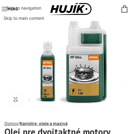
Skip to navigation
MENU
Skip to main content
Click to enlarge
Domov
Kanistre, oleje a mazivá
Olej pre dvojtaktné motory