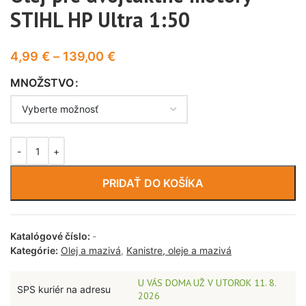
STIHL HP Ultra 1:50
4,99
€
–
139,00
€
MNOŽSTVO
PRIDAŤ DO KOŠÍKA
Katalógové číslo:
-
Kategórie:
Olej a mazivá
,
Kanistre, oleje a mazivá
U VÁS DOMA UŽ V UTOROK 11. 8.
SPS kuriér na adresu
2026