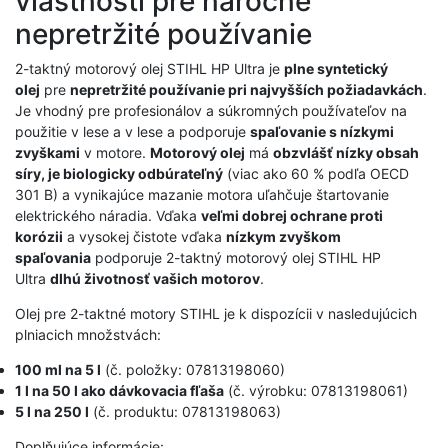
vlastnosti pre náročné
nepretržité používanie
2-taktný motorový olej STIHL HP Ultra je
plne syntetický
olej
pre
nepretržité používanie pri najvyšších požiadavkách
.
Je vhodný pre profesionálov a súkromných používateľov na
použitie v lese a v lese a podporuje
spaľovanie s nízkymi
zvyškami
v motore.
Motorový olej
má
obzvlášť nízky obsah
síry, je biologicky odbúrateľný
(viac ako 60 % podľa OECD
301 B) a vynikajúce mazanie motora uľahčuje štartovanie
elektrického náradia. Vďaka
veľmi dobrej ochrane proti
korózii
a vysokej čistote vďaka
nízkym zvyškom
spaľovania
podporuje 2-taktný motorový olej STIHL HP
Ultra
dlhú životnosť vašich motorov
.
Olej pre 2-taktné motory STIHL je k dispozícii v nasledujúcich
plniacich množstvách:
100 ml na 5 l
(č. položky: 07813198060)
1 l na 50 l ako dávkovacia fľaša
(č. výrobku: 07813198061)
5 l na 250 l
(č. produktu: 07813198063)
Doplňujúce informácie: