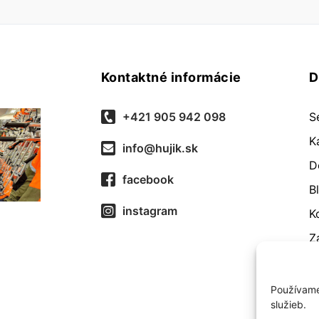
Kontaktné informácie
D
+421 905 942 098
S
K
info@hujik.sk
D
facebook
B
instagram
K
Z
O
R
Používame
služieb.
O