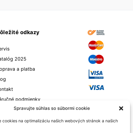
ôležité odkazy
ervis
atalóg 2025
oprava a platba
log
ontakt
áručné podmienky
Spravujte súhlas so súbormi cookie
dstúpenie od zmluvy
eklamácia a vrátenie
 cookies na optimalizáciu našich webových stránok a našich
bchodné podmienky