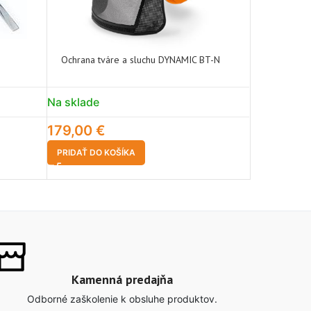
Ochrana tváre a sluchu DYNAMIC BT-N
Ochrana tv
Na sklade
Na sklade
179,00
€
179,00
€
PRIDAŤ DO KOŠÍKA
PRIDAŤ DO 
Kamenná predajňa
Odborné zaškolenie k obsluhe produktov.