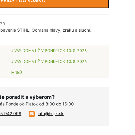
PRIDAŤ DO KOŠÍKA
379
bavenie STIHL
,
Ochrana hlavy, zraku a sluchu
,
U VÁS DOMA UŽ V PONDELOK 10. 8. 2026
U VÁS DOMA UŽ V PONDELOK 10. 8. 2026
IHNEĎ
te poradiť s výberom?
vás Pondelok-Piatok od 8:00 do 16:00
05 942 098
info@hujik.sk