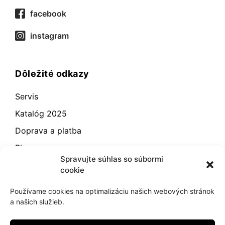
facebook
instagram
Dôležité odkazy
Servis
Katalóg 2025
Doprava a platba
Blog
Spravujte súhlas so súbormi
Kontakt
cookie
Záručné podmienky
Používame cookies na optimalizáciu našich webových stránok
Odstúpenie od zmluvy
a našich služieb.
Reklamácia a vrátenie