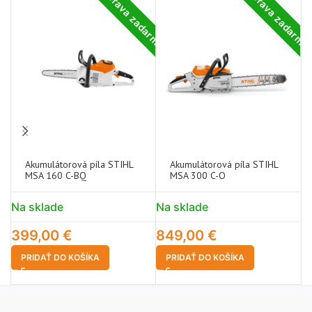
Doprava zadarmo
Doprava zadarm
Akumulátorová píla STIHL
Akumulátorová píla STIHL
MSA 160 C-BQ
MSA 300 C-O
Na sklade
Na sklade
N
399,00
€
849,00
€
1
PRIDAŤ DO KOŠÍKA
PRIDAŤ DO KOŠÍKA