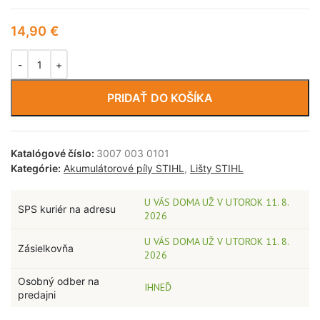
14,90
€
PRIDAŤ DO KOŠÍKA
Katalógové číslo:
3007 003 0101
Kategórie:
Akumulátorové píly STIHL
,
Lišty STIHL
U VÁS DOMA UŽ V UTOROK 11. 8.
SPS kuriér na adresu
2026
U VÁS DOMA UŽ V UTOROK 11. 8.
Zásielkovňa
2026
Osobný odber na
IHNEĎ
predajni