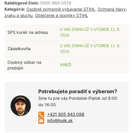
Katalógové číslo:
0000 884 0519
Kategórie:
Osobné ochranné vybavenie STIHL
,
Ochrana hlavy,
zraku a sluchu
,
Oblečenie a doplnky STIHL
U VÁS DOMA UŽ V UTOROK 11. 8.
SPS kuriér na adresu
2026
U VÁS DOMA UŽ V UTOROK 11. 8.
Zásielkovňa
2026
Osobný odber na
IHNEĎ
predajni
Potrebujete poradiť s výberom?
Sme tu pre vás Pondelok-Piatok od 8:00
do 16:00
+421 905 942 098
info@hujik.sk