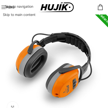
Doprava zada
Skip to navigation
MENU
Skip to main content
Click to enlarge