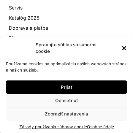
Servis
Katalóg 2025
Doprava a platba
Blog
Spravujte súhlas so súbormi
Kontakt
cookie
Záručné podmienky
Používame cookies na optimalizáciu našich webových stránok
Odstúpenie od zmluvy
a našich služieb.
Reklamácia a vrátenie
Prijať
Obchodné podmienky
Zásady používania súborov cookie (EÚ)
Odmietnuť
Zobraziť nastavenia
2021
hujik.sk
Zásady používania súborov cookie
Osobné údaje
Ochrana osobných údajov
Cookies