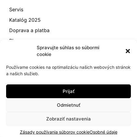
Servis
Katalóg 2025
Doprava a platba
Blog
Spravujte súhlas so súbormi
Kontakt
cookie
Záručné podmienky
Používame cookies na optimalizáciu našich webových stránok
Odstúpenie od zmluvy
a našich služieb.
Reklamácia a vrátenie
Prijať
Obchodné podmienky
Zásady používania súborov cookie (EÚ)
Odmietnuť
Zobraziť nastavenia
2021
hujik.sk
Zásady používania súborov cookie
Osobné údaje
Ochrana osobných údajov
Cookies