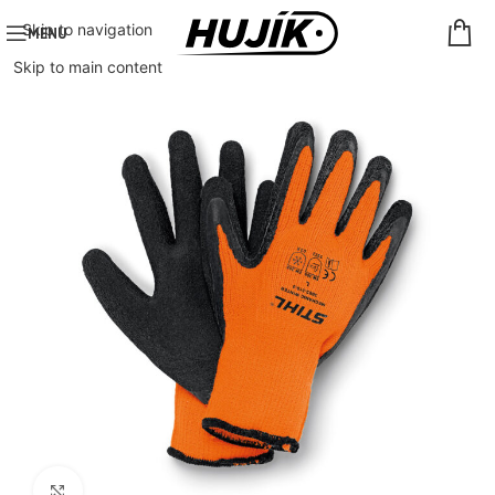
Skip to navigation
MENU
Skip to main content
Click to enlarge