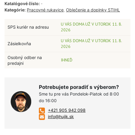
Katalógové číslo:
-
Kategórie:
Pracovné rukavice
,
Oblečenie a doplnky STIHL
U VÁS DOMA UŽ V UTOROK 11. 8.
SPS kuriér na adresu
2026
U VÁS DOMA UŽ V UTOROK 11. 8.
Zásielkovňa
2026
Osobný odber na
IHNEĎ
predajni
Potrebujete poradiť s výberom?
Sme tu pre vás Pondelok-Piatok od 8:00
do 16:00
+421 905 942 098
info@hujik.sk