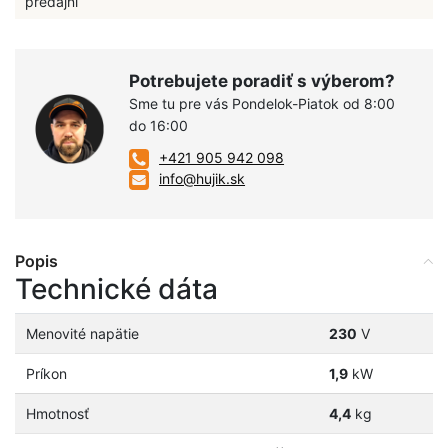
predajni
Potrebujete poradiť s výberom?
Sme tu pre vás Pondelok-Piatok od 8:00
do 16:00
+421 905 942 098
info@hujik.sk
Popis
Technické dáta
Menovité napätie
230
V
Príkon
1,9
kW
Hmotnosť
4,4
kg