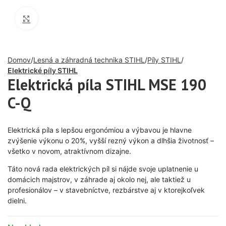
Click to enlarge
Domov
Lesná a záhradná technika STIHL
Píly STIHL
Elektrické píly STIHL
Elektrická píla STIHL MSE 190
C-Q
Elektrická píla s lepšou ergonómiou a výbavou je hlavne
zvýšenie výkonu o 20%, vyšší rezný výkon a dlhšia životnosť –
všetko v novom, atraktívnom dizajne.
Táto nová rada elektrických píl si nájde svoje uplatnenie u
domácich majstrov, v záhrade aj okolo nej, ale taktiež u
profesionálov – v stavebníctve, rezbárstve aj v ktorejkoľvek
dielni.