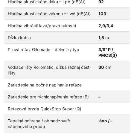
Hladina akustického tlaku – LpA (dB(A))
92
Hladina akustického výkonu – LwA (dB(A))
103
Hladina vibrácií ľavá/pravá rukoväť
2,9/3,4
Dĺžka kábla
1,8
m
Pílová reťaz Oilomatic – delenie / typ
3/8” P /
PMC3③
Vodiace lišty Rollomatic, dĺžka reznej časti
30
cm
lišty
Zariadenie na bočné napínanie reťaze
Zariadenie pre rýchlonapínanie reťaze (B)
–
Reťazová brzda QuickStop Super (Q)
Tepelná ochrana / obmedzovač
áno / –
nábehového prúdu