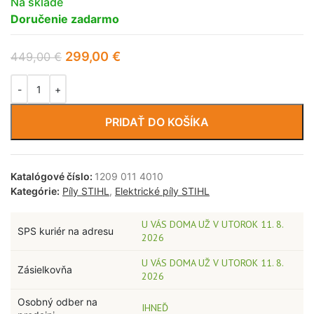
Na sklade
Doručenie zadarmo
299,00
€
449,00
€
PRIDAŤ DO KOŠÍKA
Katalógové číslo:
1209 011 4010
Kategórie:
Píly STIHL
,
Elektrické píly STIHL
U VÁS DOMA UŽ V UTOROK 11. 8.
SPS kuriér na adresu
2026
U VÁS DOMA UŽ V UTOROK 11. 8.
Zásielkovňa
2026
Osobný odber na
IHNEĎ