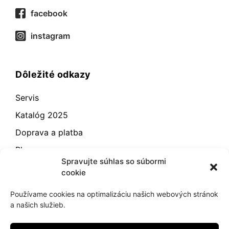
facebook
instagram
Dôležité odkazy
Servis
Katalóg 2025
Doprava a platba
Blog
Spravujte súhlas so súbormi
Kontakt
cookie
Záručné podmienky
Používame cookies na optimalizáciu našich webových stránok
Odstúpenie od zmluvy
a našich služieb.
Reklamácia a vrátenie