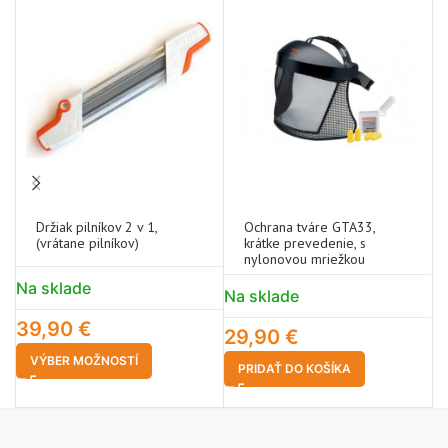
Držiak pilníkov 2 v 1,
Ochrana tváre GTA33,
(vrátane pilníkov)
krátke prevedenie, s
nylonovou mriežkou
Na sklade
N
Na sklade
39,90
€
4
29,90
€
VÝBER MOŽNOSTÍ
PRIDAŤ DO KOŠÍKA