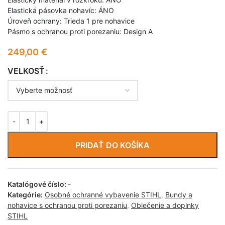
Elastická pásovka nohavíc: ÁNO
Úroveň ochrany: Trieda 1 pre nohavice
Pásmo s ochranou proti porezaniu: Design A
249,00
€
VELKOSŤ
PRIDAŤ DO KOŠÍKA
Katalógové číslo:
-
Kategórie:
Osobné ochranné vybavenie STIHL
,
Bundy a
nohavice s ochranou proti porezaniu
,
Oblečenie a doplnky
STIHL