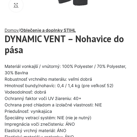
Click to enlarge
Domov
Oblečenie a doplnky STIHL
DYNAMIC VENT – Nohavice do
pása
Materiál vonkajší / vnútorný: 100% Polyester / 70% Polyester,
30% Bavlna
Robustnosť vrchného materálu: veľmi dobrá
Hmotnosť bundy/nohavíc: 0,4 / 1,4 kg (pre veľkosť 52)
Vodeodolnosť: dobrá
Ochranný faktor voči UV žiareniu: 40+
Ochrana pred chladom a izolačné vlastnosti: NIE
Priedušnosť: vynikajúca
Špeciálny vetrací systém: NIE (nie je nutný)
Impregnácia voči znečisteniu: ÁNO
Elastický vrchný materiál: ÁNO
Elastický materiál v rozkroku: ÁNO