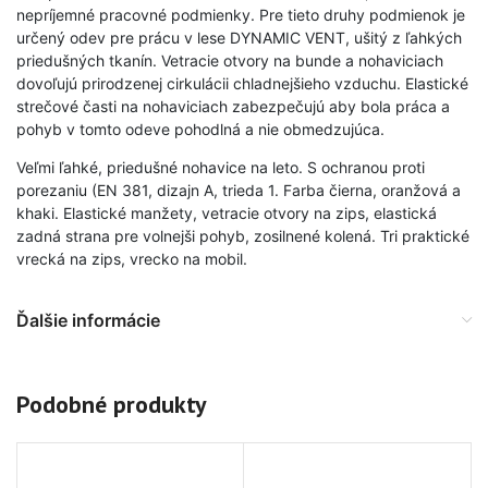
nepríjemné pracovné podmienky. Pre tieto druhy podmienok je
určený odev pre prácu v lese DYNAMIC VENT, ušitý z ľahkých
priedušných tkanín. Vetracie otvory na bunde a nohaviciach
dovoľujú prirodzenej cirkulácii chladnejšieho vzduchu. Elastické
strečové časti na nohaviciach zabezpečujú aby bola práca a
pohyb v tomto odeve pohodlná a nie obmedzujúca.
Veľmi ľahké, priedušné nohavice na leto. S ochranou proti
porezaniu (EN 381, dizajn A, trieda 1. Farba čierna, oranžová a
khaki. Elastické manžety, vetracie otvory na zips, elastická
zadná strana pre volnejši pohyb, zosilnené kolená. Tri praktické
vrecká na zips, vrecko na mobil.
Ďalšie informácie
Podobné produkty