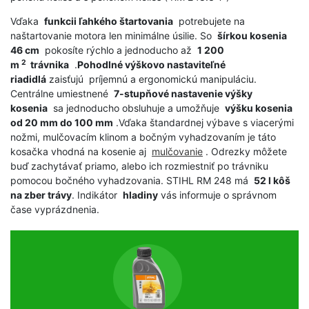
Vďaka
funkcii ľahkého štartovania
potrebujete na
naštartovanie motora len minimálne úsilie. So
šírkou kosenia
46 cm
pokosíte rýchlo a jednoducho až
1 200
2
m
trávnika
.
Pohodlné výškovo nastaviteľné
riadidlá
zaisťujú príjemnú a ergonomickú manipuláciu.
Centrálne umiestnené
7-stupňové nastavenie výšky
kosenia
sa jednoducho obsluhuje a umožňuje
výšku kosenia
od 20 mm do 100 mm
.Vďaka štandardnej výbave s viacerými
nožmi, mulčovacím klinom a bočným vyhadzovaním je táto
kosačka vhodná na kosenie aj
mulčovanie
. Odrezky môžete
buď zachytávať priamo, alebo ich rozmiestniť po trávniku
pomocou bočného vyhadzovania. STIHL RM 248 má
52 l kôš
na zber trávy
. Indikátor
hladiny
vás informuje o správnom
čase vyprázdnenia.