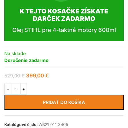
K TEJTO KOSAČKE ZÍSKATE
DARČEK ZADARMO
Olej STIHL pre 4-taktné motory 600ml
Na sklade
Doručenie zadarmo
399,00
€
529,00
€
PRIDAŤ DO KOŠÍKA
Katalógové číslo:
WB21 011 3405