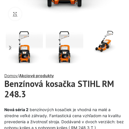
Click to enlarge
Domov
Akciové produkty
Benzínová kosačka STIHL RM
248.3
Nová séria 2
benzínových kosačiek je vhodná na malé a
stredne veľké záhrady. Fantastická cena vzhľadom na kvalitu
prevedenia a životnosť stroja. Dodávané v dvoch verziách: bez
pohonu kolies a s pohonom kolies ( RM 248.3 T )