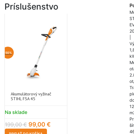
Príslušenstvo
P
M
S
E
2
|
V
1,
-50%
k
Me
ot
2
ot
Tr
Akumulátorový vyžínač
pl
STIHL FSA 45
d
1
Na sklade
m
P
99,00
€
199,00
€
ší
4
PRIDAŤ DO KOŠÍKA