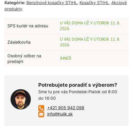
Kategórie:
Benzínové kosačky STIHL
,
Kosačky STIHL
,
Akciové
produkty
U VÁS DOMA UŽ V UTOROK 11. 8.
SPS kuriér na adresu
2026
U VÁS DOMA UŽ V UTOROK 11. 8.
Zásielkovňa
2026
Osobný odber na
IHNEĎ
predajni
Potrebujete poradiť s výberom?
Sme tu pre vás Pondelok-Piatok od 8:00
do 16:00
+421 905 942 098
info@hujik.sk