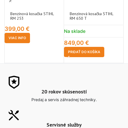
Benzínová kosačka STIHL
Benzínová kosačka STIHL
RM 253
RM 650 T
399,00
€
Na sklade
N
VIAC INFO
849,00
€
1
PRIDAŤ DO KOŠÍKA
20 rokov skúseností
Predaj a servis záhradnej techniky.
Servisné služby