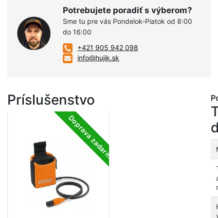
Potrebujete poradiť s výberom?
Sme tu pre vás Pondelok-Piatok od 8:00
do 16:00
+421 905 942 098
info@hujik.sk
Príslušenstvo
P
Doprava zadarmo
d