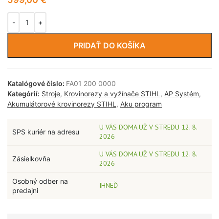
PRIDAŤ DO KOŠÍKA
Katalógové číslo:
FA01 200 0000
Kategórií:
Stroje
,
Krovinorezy a vyžínače STIHL
,
AP Systém
,
Akumulátorové krovinorezy STIHL
,
Aku program
U VÁS DOMA UŽ V STREDU 12. 8.
SPS kuriér na adresu
2026
U VÁS DOMA UŽ V STREDU 12. 8.
Zásielkovňa
2026
Osobný odber na
IHNEĎ
predajni