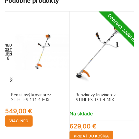
Podobné produkty
Doprava zadarm
NED
OST
UPN
É
Benzínový krovinorez
Benzínový krovinorez
STIHL FS 111 4-MIX
STIHL FS 131 4-MIX
549,00
€
Na sklade
N
VIAC INFO
629,00
€
1
PRIDAŤ DO KOŠÍKA