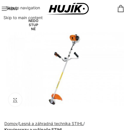
Skip to navigation
MENU
Skip to main content
NEDO
STUP
NÉ
Click to enlarge
Domov
Lesná a záhradná technika STIHL
Krovinorezy a vyžínače STIHL