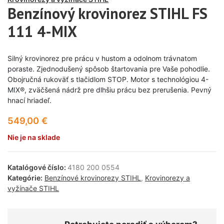
Benzínový krovinorez STIHL FS
111 4-MIX
Silný krovinorez pre prácu v hustom a odolnom trávnatom
poraste. Zjednodušený spôsob štartovania pre Vaše pohodlie.
Obojručná rukoväť s tlačidlom STOP. Motor s technológiou 4-
MIX®, zväčšená nádrž pre dlhšiu prácu bez prerušenia. Pevný
hnací hriadeľ.
549,00
€
Nie je na sklade
Katalógové číslo:
4180 200 0554
Kategórie:
Benzínové krovinorezy STIHL
,
Krovinorezy a
vyžínače STIHL