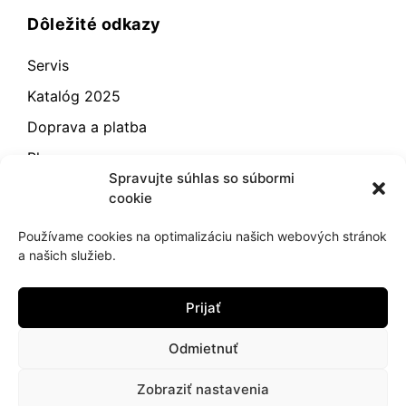
Dôležité odkazy
Servis
Katalóg 2025
Doprava a platba
Blog
Spravujte súhlas so súbormi
Kontakt
cookie
Záručné podmienky
Používame cookies na optimalizáciu našich webových stránok
Odstúpenie od zmluvy
a našich služieb.
Reklamácia a vrátenie
Prijať
Obchodné podmienky
Zásady používania súborov cookie (EÚ)
Odmietnuť
Zobraziť nastavenia