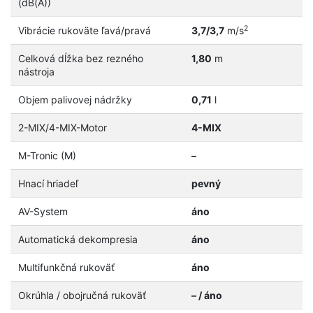
(dB(A))
2
Vibrácie rukoväte ľavá/pravá
3,7/3,7
m/s
Celková dĺžka bez rezného
1,80
m
nástroja
Objem palivovej nádržky
0,71
l
2-MIX/4-MIX-Motor
4-MIX
M-Tronic (M)
–
Hnací hriadeľ
pevný
AV-System
áno
Automatická dekompresia
áno
Multifunkčná rukoväť
áno
Okrúhla / obojručná rukoväť
– / áno