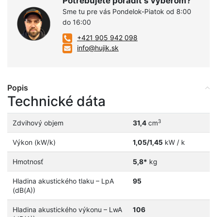
Potrebujete poradiť s výberom?
Sme tu pre vás Pondelok-Piatok od 8:00
do 16:00
+421 905 942 098
info@hujik.sk
Popis
Technické dáta
3
Zdvihový objem
31,4
cm
Výkon (kW/k)
1,05/1,45
kW / k
Hmotnosť
5,8*
kg
Hladina akustického tlaku – LpA
95
(dB(A))
Hladina akustického výkonu – LwA
106