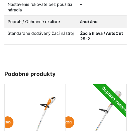
Nastavenie rukoväte bez použitia
–
náradia
Popruh / Ochranné okuliare
áno/ áno
Štandardne dodávaný žací nástroj
Žacia hlava / AutoCut
25-2
Podobné produkty
Doprava zadarm
-50%
-23%