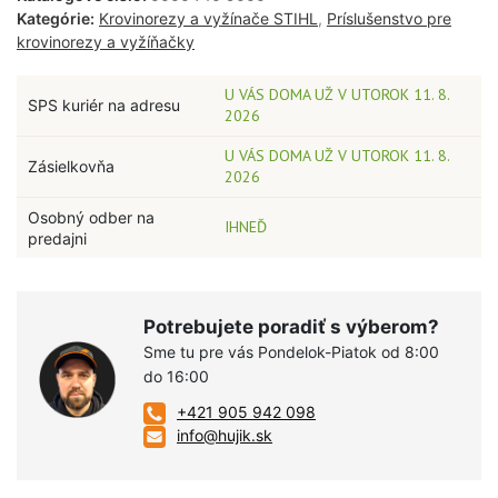
Kategórie:
Krovinorezy a vyžínače STIHL
,
Príslušenstvo pre
krovinorezy a vyžíňačky
U VÁS DOMA UŽ V UTOROK 11. 8.
SPS kuriér na adresu
2026
U VÁS DOMA UŽ V UTOROK 11. 8.
Zásielkovňa
2026
Osobný odber na
IHNEĎ
predajni
Potrebujete poradiť s výberom?
Sme tu pre vás Pondelok-Piatok od 8:00
do 16:00
+421 905 942 098
info@hujik.sk