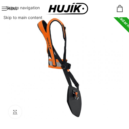
Doprava zada
Skip to navigation
MENU
Skip to main content
Click to enlarge