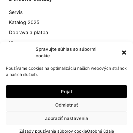
Servis
Katalóg 2025
Doprava a platba
Blog
Spravujte súhlas so súbormi
Kontakt
cookie
Záručné podmienky
Používame cookies na optimalizáciu našich webových stránok
Odstúpenie od zmluvy
a našich služieb.
Reklamácia a vrátenie
Prijať
Obchodné podmienky
Zásady používania súborov cookie (EÚ)
Odmietnuť
Zobraziť nastavenia
2021
hujik.sk
Zásady používania súborov cookie
Osobné údaje