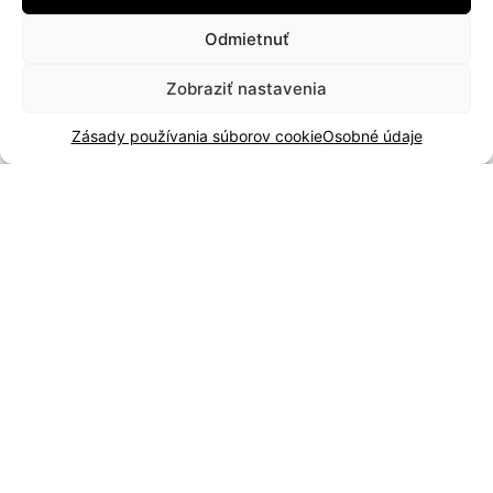
facebook
Odmietnuť
instagram
Zobraziť nastavenia
Zásady používania súborov cookie
Osobné údaje
Dôležité odkazy
Servis
Katalóg 2025
Doprava a platba
Blog
Kontakt
Záručné podmienky
Odstúpenie od zmluvy
Reklamácia a vrátenie
Obchodné podmienky