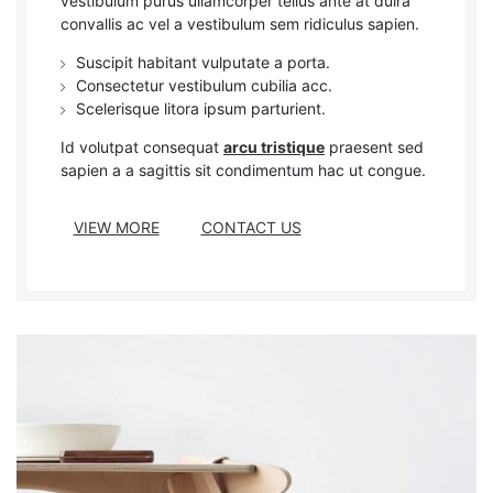
vestibulum purus ullamcorper tellus ante at duira
convallis ac vel a vestibulum sem ridiculus sapien.
Suscipit habitant vulputate a porta.
Consectetur vestibulum cubilia acc.
Scelerisque litora ipsum parturient.
Id volutpat consequat
arcu tristique
praesent sed
sapien a a sagittis sit condimentum hac ut congue.
VIEW MORE
CONTACT US