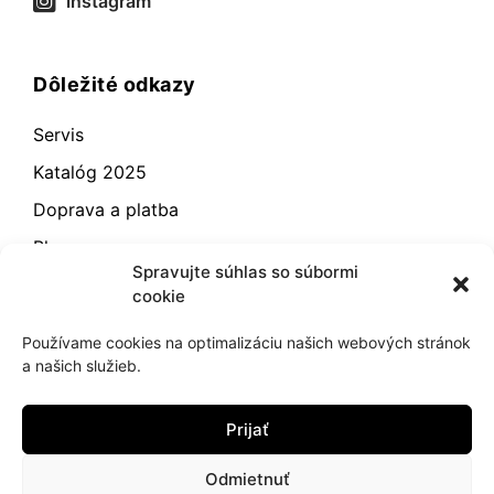
instagram
Dôležité odkazy
Servis
Katalóg 2025
Doprava a platba
Blog
Spravujte súhlas so súbormi
Kontakt
cookie
Záručné podmienky
Používame cookies na optimalizáciu našich webových stránok
Odstúpenie od zmluvy
a našich služieb.
Reklamácia a vrátenie
Prijať
Obchodné podmienky
Zásady používania súborov cookie (EÚ)
Odmietnuť