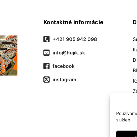
Kontaktné informácie
D
+421 905 942 098
S
K
info@hujik.sk
D
facebook
B
instagram
K
Z
O
R
Používame
služieb.
O
Z