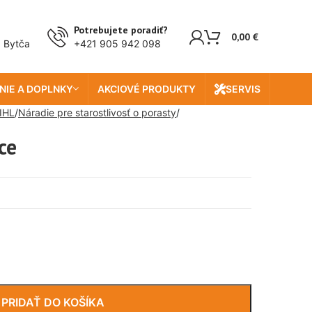
Potrebujete poradiť?
0,00
€
, Bytča
+421 905 942 098
NIE A DOPLNKY
AKCIOVÉ PRODUKTY
SERVIS
IHL
Náradie pre starostlivosť o porasty
ce
PRIDAŤ DO KOŠÍKA