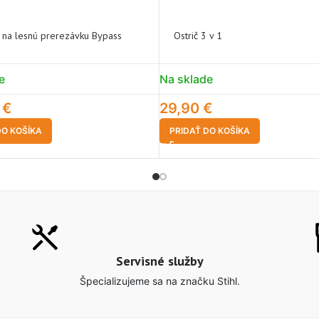
 na lesnú prerezávku Bypass
Ostrič 3 v 1
e
Na sklade
0
€
29,90
€
DO KOŠÍKA
PRIDAŤ DO KOŠÍKA
Servisné služby
Špecializujeme sa na značku Stihl.