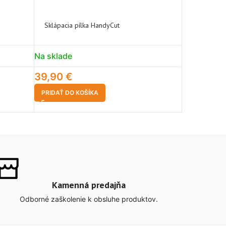
Sklápacia pílka HandyCut
Vyvetvovac
Na sklade
Na sklade
39,90
€
54,90
€
PRIDAŤ DO KOŠÍKA
PRIDAŤ DO 
Kamenná predajňa
Odborné zaškolenie k obsluhe produktov.