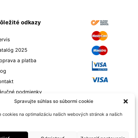
ôležité odkazy
ervis
atalóg 2025
oprava a platba
log
ontakt
áručné podmienky
Spravujte súhlas so súbormi cookie
dstúpenie od zmluvy
eklamácia a vrátenie
 cookies na optimalizáciu našich webových stránok a našich
bchodné podmienky
ásady používania súborov