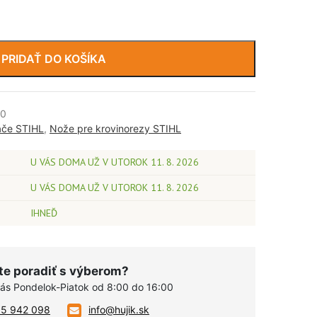
PRIDAŤ DO KOŠÍKA
00
ače STIHL
,
Nože pre krovinorezy STIHL
U VÁS DOMA UŽ V UTOROK 11. 8. 2026
U VÁS DOMA UŽ V UTOROK 11. 8. 2026
IHNEĎ
te poradiť s výberom?
vás Pondelok-Piatok od 8:00 do 16:00
05 942 098
info@hujik.sk