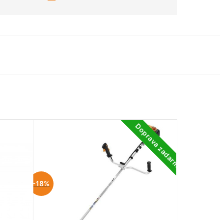
Doprava zadarmo
-2
2%
-18%
NEDO
STUP
NÉ