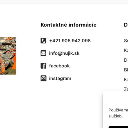
Kontaktné informácie
D
+421 905 942 098
S
K
info@hujik.sk
D
facebook
B
instagram
K
Z
O
R
Používame
služieb.
O