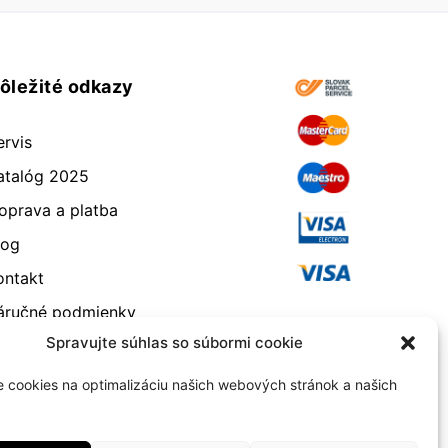
ôležité odkazy
ervis
atalóg 2025
oprava a platba
log
ontakt
áručné podmienky
Spravujte súhlas so súbormi cookie
dstúpenie od zmluvy
eklamácia a vrátenie
 cookies na optimalizáciu našich webových stránok a našich
bchodné podmienky