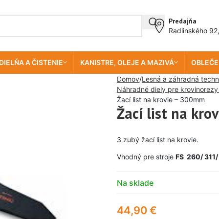
Predajňa
Radlinského 92
DIELŇA A ČISTENIE
KANISTRE, OLEJE A MAZIVÁ
OBLEČE
Domov
Lesná a záhradná techn
Náhradné diely pre krovinorezy
Žací list na krovie – 300mm
Žací list na kr
3 zubý žací list na krovie.
Vhodný pre stroje
FS 260/ 311/
Na sklade
44,90
€