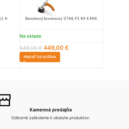
11 4-
Benzínový krovinorez STIHL FS 89 4-MIX
Benzínový 
Žacia hlav
599,00
€
Na sklade
VIAC INFO
449,00
€
549,00
€
PRIDAŤ DO KOŠÍKA
Kamenná predajňa
Odborné zaškolenie k obsluhe produktov.