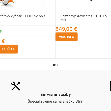
torový vyžínač STIHL FSA 86R
Benzínový krovinorez STIHL FS 1
MIX
549,00
€
e
VIAC INFO
0
€
DO KOŠÍKA
Servisné služby
Špecializujeme sa na značku Stihl.