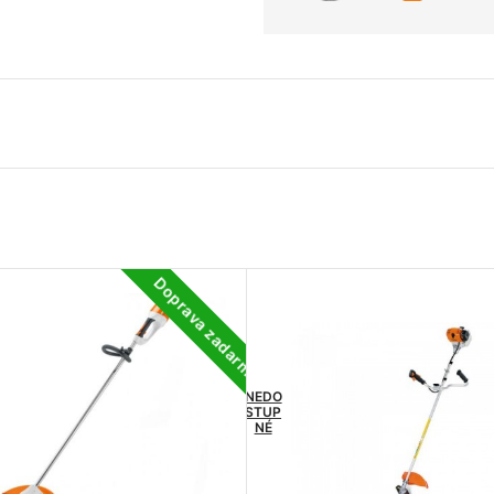
Doprava zadarmo
NEDO
STUP
NÉ