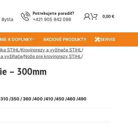
Potrebujete poradiť?
0,00
€
, Bytča
+421 905 942 098
NIE A DOPLNKY
AKCIOVÉ PRODUKTY
SERVIS
ika STIHL
Krovinorezy a vyžínače STIHL
 a vyžíňače
Nože pre krovinorezy STIHL
ovie – 300mm
 310 /350 / 360 /400 /410 /450 /460 /490