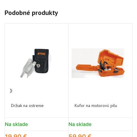
Podobné produkty
Držiak na ostrenie
Kufor na motorovú pílu
Na sklade
Na sklade
N
19,90
€
59,90
€
5