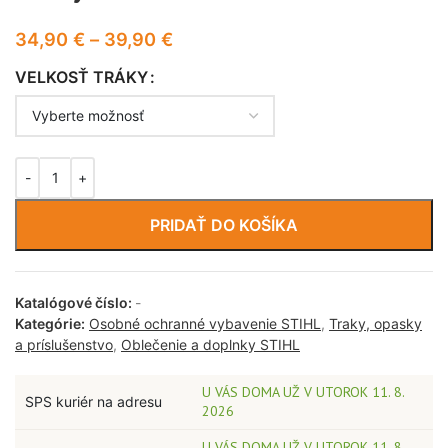
34,90
€
–
39,90
€
VELKOSŤ TRÁKY
PRIDAŤ DO KOŠÍKA
Katalógové číslo:
-
Kategórie:
Osobné ochranné vybavenie STIHL
,
Traky, opasky
a príslušenstvo
,
Oblečenie a doplnky STIHL
U VÁS DOMA UŽ V UTOROK 11. 8.
SPS kuriér na adresu
2026
U VÁS DOMA UŽ V UTOROK 11. 8.