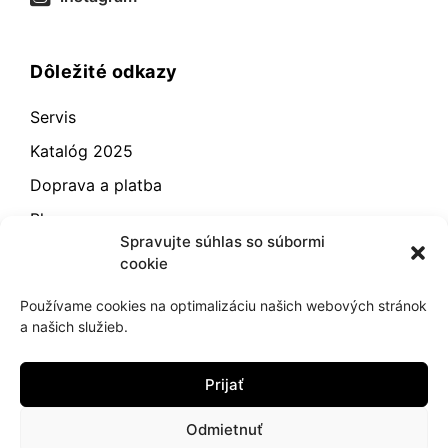
Dôležité odkazy
Servis
Katalóg 2025
Doprava a platba
Blog
Spravujte súhlas so súbormi
Kontakt
cookie
Záručné podmienky
Používame cookies na optimalizáciu našich webových stránok
Odstúpenie od zmluvy
a našich služieb.
Reklamácia a vrátenie
Prijať
Obchodné podmienky
Zásady používania súborov cookie (EÚ)
Odmietnuť