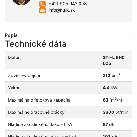
+421 905 942 098
info@hujik.sk
Popis
Technické dáta
Motor
STIHL EHC
605
3
Zdvihový objem
212
cm
Výkon
4,4
kW
3
Maximálna prietoková kapacita
63
(m
/h)
Maximálne pracovné otáčky
3600
ot/min
Hladina akustického tlaku – LpA
87
dB
Hladina akustického výkonu – LwA
103
dB