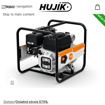
Doprava zada
Skip to navigation
MENU
Skip to main content
Click to enlarge
Domov
Ostatné stroje STIHL