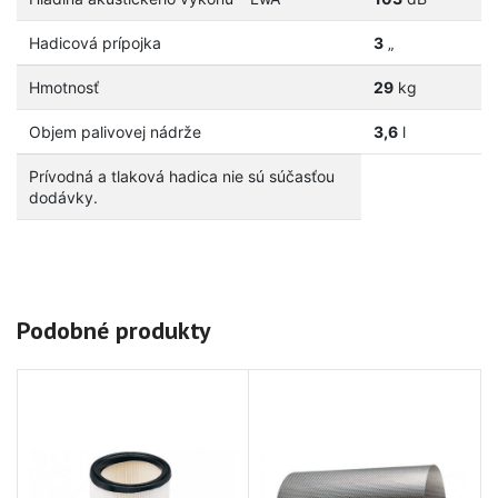
Hadicová prípojka
3
„
Hmotnosť
29
kg
Objem palivovej nádrže
3,6
l
Prívodná a tlaková hadica nie sú súčasťou
dodávky.
Podobné produkty