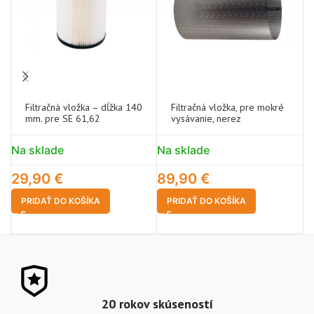
Filtračná vložka – dĺžka 140
Filtračná vložka, pre mokré
mm. pre SE 61,62
vysávanie, nerez
Na sklade
Na sklade
N
29,90
€
89,90
€
2
PRIDAŤ DO KOŠÍKA
PRIDAŤ DO KOŠÍKA
20 rokov skúseností