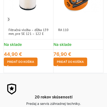
Filtračná vložka – dĺžka 139
RA 110
mm, pre SE 121 – 122 E
Na sklade
Na sklade
N
44,90
€
76,90
€
1
PRIDAŤ DO KOŠÍKA
PRIDAŤ DO KOŠÍKA
20 rokov skúseností
Predaj a servis záhradnej techniky.