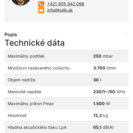
+421 905 942 098
info@hujik.sk
Popis
Technické dáta
Maximálny podtlak
250
mbar
Množstvo nasávaného vzduchu
3.700
l/min
Objem nádrže
30
l
Menovité napätie
230/1~/50
V/Hz
Maximálny príkon Pmax
1.500
W
Hmotnosť
12,3
kg
Hladina akustického tlaku LpA
65,1
dB(A)