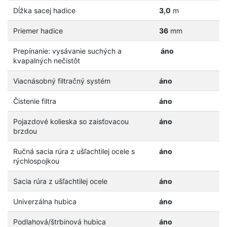
Dĺžka sacej hadice
3,0
m
Priemer hadice
36
mm
Prepínanie: vysávanie suchých a
áno
kvapalných nečistôt
Viacnásobný filtračný systém
áno
Čistenie filtra
áno
Pojazdové kolieska so zaisťovacou
áno
brzdou
Ručná sacia rúra z ušľachtilej ocele s
áno
rýchlospojkou
Sacia rúra z ušľachtilej ocele
áno
Univerzálna hubica
áno
Podlahová/štrbinová hubica
áno