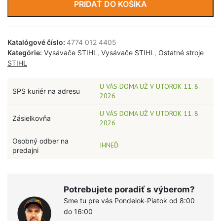
PRIDAŤ DO KOŠÍKA
Katalógové číslo:
4774 012 4405
Kategórie:
Vysávače STIHL
,
Vysávače STIHL
,
Ostatné stroje
STIHL
U VÁS DOMA UŽ V UTOROK 11. 8.
SPS kuriér na adresu
2026
U VÁS DOMA UŽ V UTOROK 11. 8.
Zásielkovňa
2026
Osobný odber na
IHNEĎ
predajni
Potrebujete poradiť s výberom?
Sme tu pre vás Pondelok-Piatok od 8:00
do 16:00