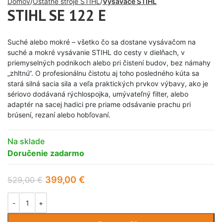
Domov
Ostatné stroje STIHL
Vysávače STIHL
STIHL SE 122 E
Suché alebo mokré – všetko čo sa dostane vysávačom na
suché a mokré vysávanie STIHL do cesty v dielňach, v
priemyselných podnikoch alebo pri čistení budov, bez námahy
„zhltnú“. O profesionálnu čistotu aj toho posledného kúta sa
stará silná sacia sila a veľa praktických prvkov výbavy, ako je
sériovo dodávaná rýchlospojka, umývateľný filter, alebo
adaptér na sacej hadici pre priame odsávanie prachu pri
brúsení, rezaní alebo hobľovaní.
Na sklade
Doručenie zadarmo
399,00
€
529,00
€