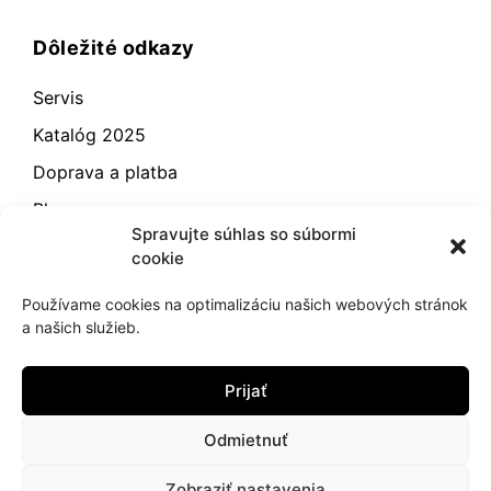
Dôležité odkazy
Servis
Katalóg 2025
Doprava a platba
Blog
Spravujte súhlas so súbormi
Kontakt
cookie
Záručné podmienky
Používame cookies na optimalizáciu našich webových stránok
Odstúpenie od zmluvy
a našich služieb.
Reklamácia a vrátenie
Prijať
Obchodné podmienky
Zásady používania súborov cookie (EÚ)
Odmietnuť
Zobraziť nastavenia