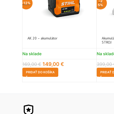
-2
-12%
5%
AK 20 – akumulátor
Akumulá
STROJ
Na sklade
Na sklad
149,00
€
169,00
€
399,00
PRIDAŤ DO KOŠÍKA
PRIDAŤ 