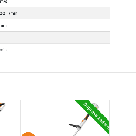
2
m/s
800
1/min
mm
min.
Doprava zadarmo