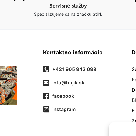
Servisné služby
Špecializujeme sa na značku Stihl.
Kontaktné informácie
D
+421 905 942 098
S
K
info@hujik.sk
D
facebook
B
instagram
K
Z
O