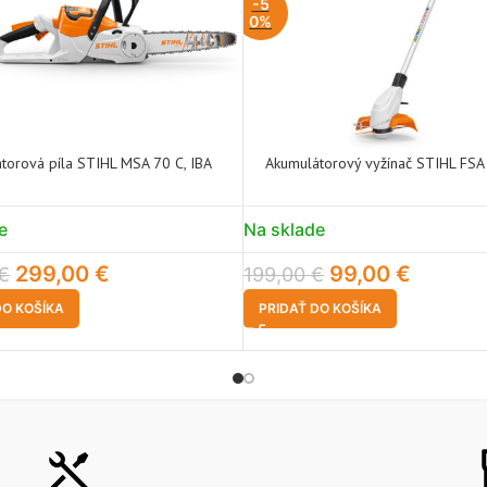
-5
0%
torová píla STIHL MSA 70 C, IBA
Akumulátorový vyžínač STIHL FSA
e
Na sklade
299,00
€
99,00
€
€
199,00
€
DO KOŠÍKA
PRIDAŤ DO KOŠÍKA