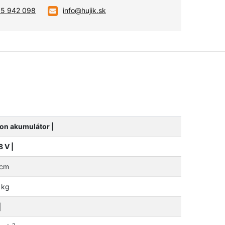
05 942 098
info@hujik.sk
Ion akumulátor |
8 V |
cm
kg
|