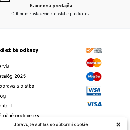
Kamenná predajňa
Odborné zaškolenie k obsluhe produktov.
ôležité odkazy
ervis
atalóg 2025
oprava a platba
log
ontakt
áručné podmienky
Spravujte súhlas so súbormi cookie
dstúpenie od zmluvy