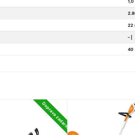
1,0
2.
22
– |
40
Doprava zadarmo