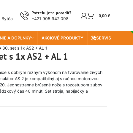
Doprava zada
Potrebujete poradiť?
0,00
€
, Bytča
+421 905 942 098
NIE A DOPLNKY
AKCIOVÉ PRODUKTY
SERVIS
 30, set s 1x AS2 + AL 1
et s 1x AS2 + AL 1
nice s dobrým rezným výkonom na tvarovanie živých
mulátor AS 2 je kompatibilný aj s ručnou motorovou
20. Jednostranne brúsené nože s rozostupom zubov
dzkový čas 40 minút. Set stroja, nabíjačky a