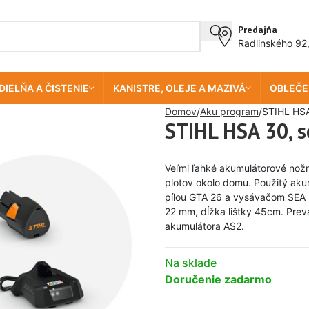
Predajňa
Radlinského 92
DIELŇA A ČISTENIE
KANISTRE, OLEJE A MAZIVÁ
OBLEČE
Domov
Aku program
STIHL HSA
STIHL HSA 30, s
Veľmi ľahké akumulátorové nož
plotov okolo domu. Použitý aku
pílou GTA 26 a vysávačom SEA 
22 mm, dĺžka lištky 45cm. Prevá
akumulátora AS2.
Na sklade
Doručenie zadarmo