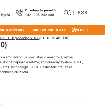
Potrebujete poradiť?
0,00
€
, Bytča
+421 905 942 098
NIE A DOPLNKY
AKCIOVÉ PRODUKTY
SERVIS
ika STIHL
Kosačky STIHL
STIHL GS 461 (30)
30)
vysokému výkonu a špeciálnej diamantovej reznej
. Bočné napínanie reťaze, antivibračný systém STIHL,
entil, technológia STIHL ElastoStart pre ľahšie
 technológiou 2-MIX.