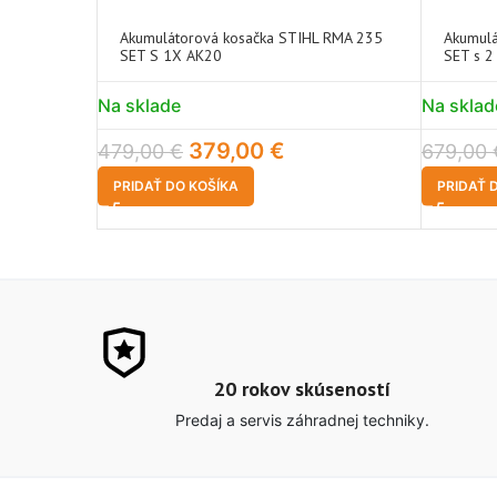
Akumulátorová kosačka STIHL RMA 235
Akumulá
SET S 1X AK20
SET s 2
Na sklade
Na sklad
379,00
€
479,00
€
679,00
PRIDAŤ DO KOŠÍKA
PRIDAŤ 
20 rokov skúseností
Predaj a servis záhradnej techniky.