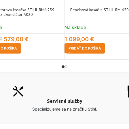
torová kosačka STIHL RMA 239
Benzínová kosačka STIHL RM 650
 x akumulátor AK20
e
Na sklade
579,00
€
1 099,00
€
€
DO KOŠÍKA
PRIDAŤ DO KOŠÍKA
Servisné služby
Špecializujeme sa na značku Stihl.