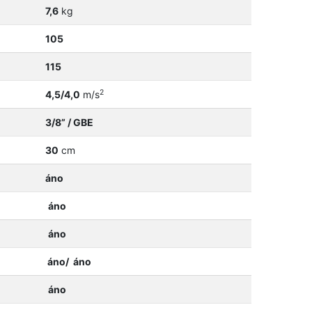
7,6
kg
105
115
2
4,5/4,0
m/s
3/8” / GBE
30
cm
áno
áno
áno
áno/ áno
áno