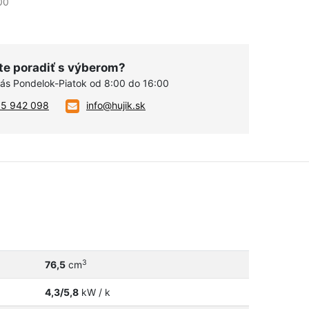
00
te poradiť s výberom?
vás Pondelok-Piatok od 8:00 do 16:00
05 942 098
info@hujik.sk
3
76,5
cm
4,3/5,8
kW / k