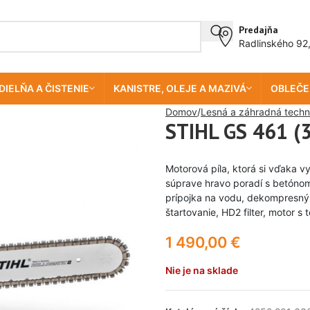
Predajňa
Radlinského 92
DIELŇA A ČISTENIE
KANISTRE, OLEJE A MAZIVÁ
OBLEČE
Domov
Lesná a záhradná techn
STIHL GS 461 (
Motorová píla, ktorá si vďaka 
súprave hravo poradí s betónom
prípojka na vodu, dekompresný v
štartovanie, HD2 filter, motor s
1 490,00
€
Nie je na sklade