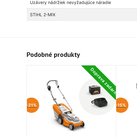
Uzávery nádržiek nevyžadujúce náradie
STIHL 2-MIX
Podobné produkty
Doprava zadarmo
-21%
-15%