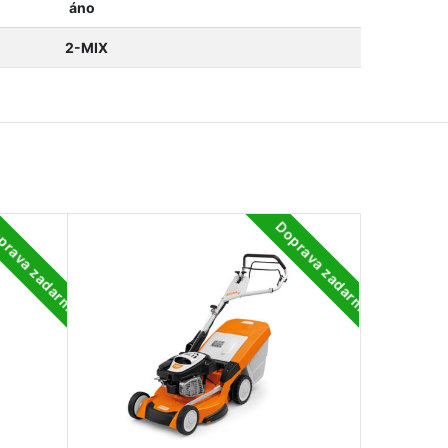
áno
2-MIX
prava zadarmo
Doprava zadarmo
-41%