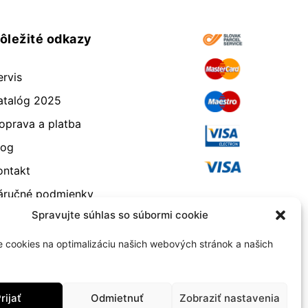
ôležité odkazy
ervis
atalóg 2025
oprava a platba
log
ontakt
áručné podmienky
Spravujte súhlas so súbormi cookie
dstúpenie od zmluvy
eklamácia a vrátenie
 cookies na optimalizáciu našich webových stránok a našich
bchodné podmienky
ásady používania súborov
rijať
Odmietnuť
Zobraziť nastavenia
ookie (EÚ)