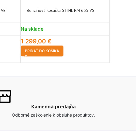
 VE
Benzínová kosačka STIHL RM 655 VS
Robotická 
Na sklade
Na sklade
1 299,00
€
1 690,00
PRIDAŤ DO KOŠÍKA
PRIDAŤ DO 
Kamenná predajňa
Odborné zaškolenie k obsluhe produktov.