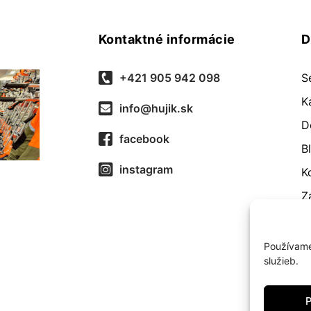
Kontaktné informácie
D
+421 905 942 098
S
K
info@hujik.sk
D
facebook
B
instagram
K
Z
O
R
Používame
služieb.
O
Z
P
c