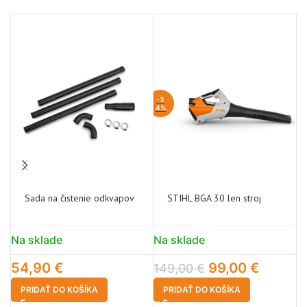
-3
-2
4%
Sada na čistenie odkvapov
STIHL BGA 30 len stroj
Na sklade
Na sklade
N
54,90
€
99,00
€
149,00
€
2
PRIDAŤ DO KOŠÍKA
PRIDAŤ DO KOŠÍKA