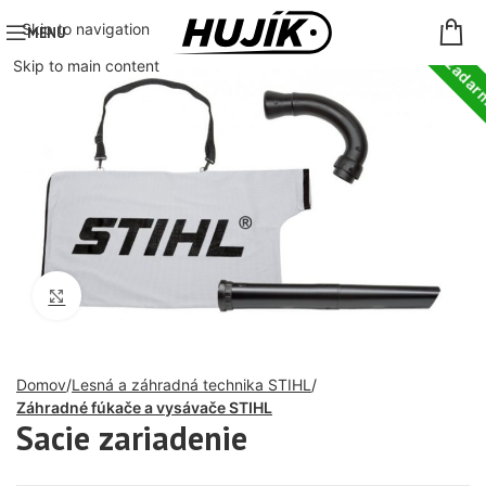
Doprava zada
Skip to navigation
MENU
Skip to main content
Click to enlarge
Domov
Lesná a záhradná technika STIHL
Záhradné fúkače a vysávače STIHL
Sacie zariadenie