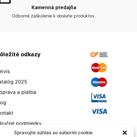
Kamenná predajňa
Odborné zaškolenie k obsluhe produktov.
ôležité odkazy
ervis
atalóg 2025
oprava a platba
log
ontakt
áručné podmienky
Spravujte súhlas so súbormi cookie
dstúpenie od zmluvy