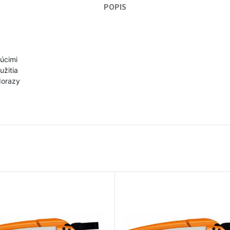
POPIS
úcimi
užitia
dorazy