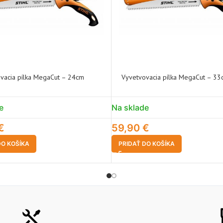
vacia pílka MegaCut – 24cm
Vyvetvovacia pílka MegaCut – 33
e
Na sklade
€
59,90
€
DO KOŠÍKA
PRIDAŤ DO KOŠÍKA