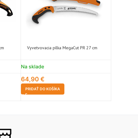
cm
Vyvetvovacia pílka MegaCut PR 27 cm
Vyvetvovac
1000g
Na sklade
Na sklade
64,90
€
69,90
€
PRIDAŤ DO KOŠÍKA
PRIDAŤ DO 