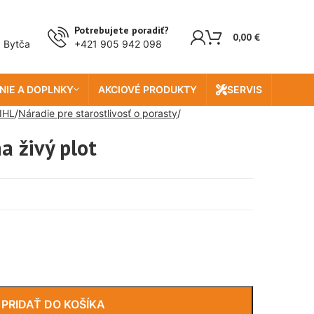
Potrebujete poradiť?
0,00
€
, Bytča
+421 905 942 098
NIE A DOPLNKY
AKCIOVÉ PRODUKTY
SERVIS
IHL
Náradie pre starostlivosť o porasty
a živý plot
PRIDAŤ DO KOŠÍKA