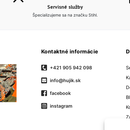
Servisné služby
Špecializujeme sa na značku Stihl.
Kontaktné informácie
D
+421 905 942 098
S
K
info@hujik.sk
D
facebook
B
instagram
K
Z
O