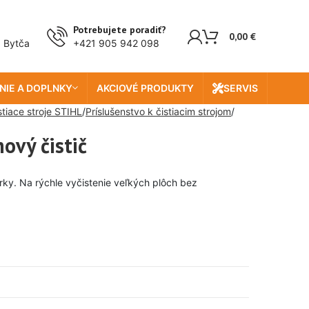
Potrebujete poradiť?
0,00
€
, Bytča
+421 905 942 098
NIE A DOPLNKY
AKCIOVÉ PRODUKTY
SERVIS
stiace stroje STIHL
Príslušenstvo k čistiacim strojom
ový čistič
úrky. Na rýchle vyčistenie veľkých plôch bez