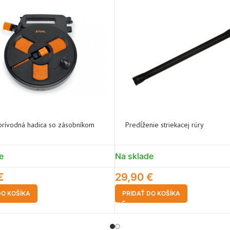
prívodná hadica so zásobníkom
Predĺženie striekacej rúry
e
Na sklade
€
29,90
€
DO KOŠÍKA
PRIDAŤ DO KOŠÍKA