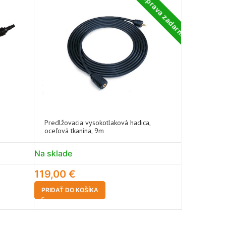
Doprava zadarmo
Predlžovacia vysokotlaková hadica,
Sacia sada
oceľová tkanina, 9m
Na sklade
Na sklade
119,00
€
49,90
€
PRIDAŤ DO KOŠÍKA
PRIDAŤ DO 