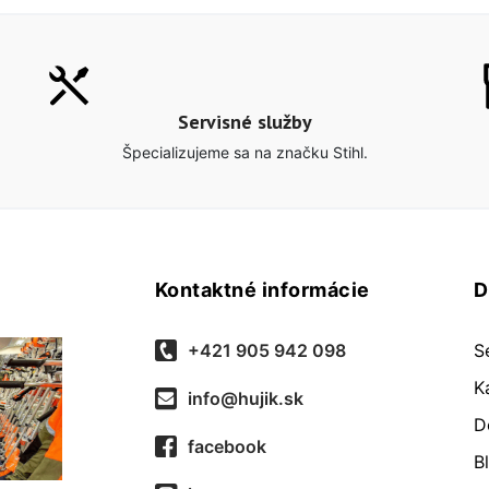
Servisné služby
Špecializujeme sa na značku Stihl.
Kontaktné informácie
D
+421 905 942 098
S
K
info@hujik.sk
D
facebook
B