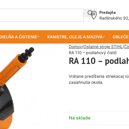
Predajňa
Radlinského 92
DIELŇA A ČISTENIE
KANISTRE, OLEJE A MAZIVÁ
OBLEČE
Domov
Ostatné stroje STIHL
Či
RA 110 – podlahový čistič
RA 110 – podlah
Vrátane predĺženia striekacej r
zasiahnutia okolia.
Na sklade