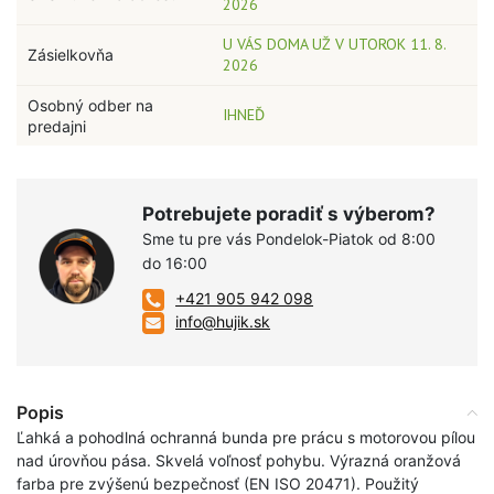
2026
U VÁS DOMA UŽ V UTOROK 11. 8.
Zásielkovňa
2026
Osobný odber na
IHNEĎ
predajni
Potrebujete poradiť s výberom?
Sme tu pre vás Pondelok-Piatok od 8:00
do 16:00
+421 905 942 098
info@hujik.sk
Popis
Ľahká a pohodlná ochranná bunda pre prácu s motorovou pílou
nad úrovňou pása. Skvelá voľnosť pohybu. Výrazná oranžová
farba pre zvýšenú bezpečnosť (EN ISO 20471). Použitý