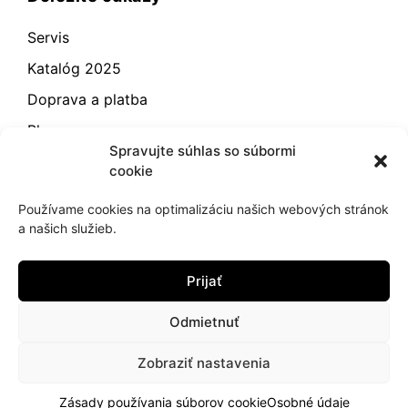
Servis
Katalóg 2025
Doprava a platba
Blog
Spravujte súhlas so súbormi
Kontakt
cookie
Záručné podmienky
Používame cookies na optimalizáciu našich webových stránok
Odstúpenie od zmluvy
a našich služieb.
Reklamácia a vrátenie
Prijať
Obchodné podmienky
Zásady používania súborov cookie (EÚ)
Odmietnuť
Zobraziť nastavenia
2021
hujik.sk
Zásady používania súborov cookie
Osobné údaje