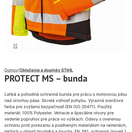
Click to enlarge
Domov
Oblečenie a doplnky STIHL
PROTECT MS – bunda
Ľahká a pohodlná ochranná bunda pre prácu s motorovou pílou
nad úrovňou pása. Skvelá voľnosť pohybu. Výrazná oranžová
farba pre zvýšenú bezpečnosť (EN ISO 20471). Použitý
materiál: 100% Polyester. Vetracie a špeciálne otvory pre
vedenie popruhov pre práce vo výškach. Odevy s overenou
ochranu proti porezaniu a posilneným materiálom na ramenách,
lakťoch v oblasti hrudníka a brucha. EN 381, ochranná úroveň 1