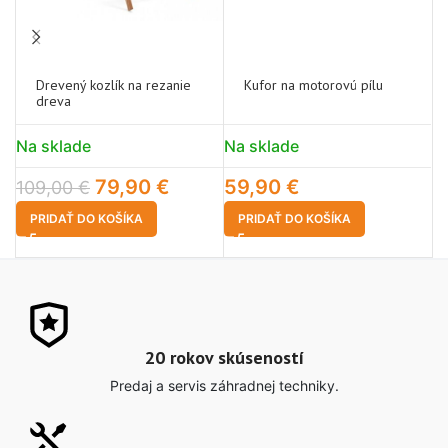
Drevený kozlík na rezanie
Kufor na motorovú pílu
dreva
Na sklade
Na sklade
N
79,90
€
59,90
€
1
109,00
€
PRIDAŤ DO KOŠÍKA
PRIDAŤ DO KOŠÍKA
20 rokov skúseností
Predaj a servis záhradnej techniky.