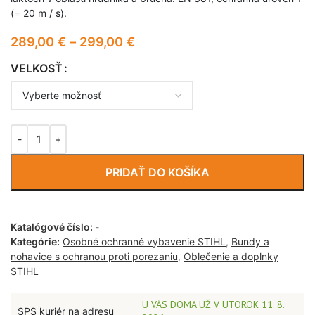
(= 20 m / s).
289,00
€
–
299,00
€
VELKOSŤ
PRIDAŤ DO KOŠÍKA
Katalógové číslo:
-
Kategórie:
Osobné ochranné vybavenie STIHL
,
Bundy a
nohavice s ochranou proti porezaniu
,
Oblečenie a doplnky
STIHL
U VÁS DOMA UŽ V UTOROK 11. 8.
SPS kuriér na adresu