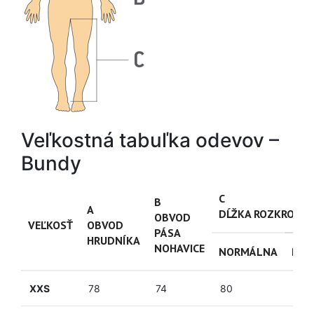
Veľkostná tabuľka odevov –
Bundy
C
B
A
DĹŽKA ROZKROKU
OBVOD
VEĽKOSŤ
OBVOD
PÁSA
HRUDNÍKA
NOHAVICE
NORMÁLNA
PRE
XXS
78
74
80
87