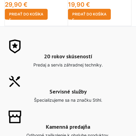
29,90
€
19,90
€
5
PRIDAŤ DO KOŠÍKA
PRIDAŤ DO KOŠÍKA
20 rokov skúseností
Predaj a servis záhradnej techniky.
Servisné služby
Špecializujeme sa na značku Stihl.
Kamenná predajňa
Odborné zaškolenie k obsluhe produktov.