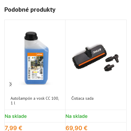
Podobné produkty
Autošampón a vosk CC 100,
Čistiaca sada
1 l
Na sklade
Na sklade
N
7,99
€
69,90
€
1