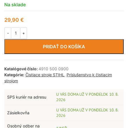
Na sklade
29,90
€
PRIDAŤ DO KOŠÍKA
Katalógové číslo:
4910 500 0900
Kategórie:
Čistiace stroje STIHL
,
Príslušenstvo k čistiacim
strojom
U VÁS DOMA UŽ V PONDELOK 10. 8.
SPS kuriér na adresu
2026
U VÁS DOMA UŽ V PONDELOK 10. 8.
Zásielkovňa
2026
Osobný odber na