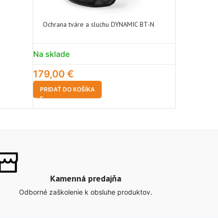
Ochrana tváre a sluchu DYNAMIC BT-N
Ochrana tv
s plastový
Na sklade
Na sklade
179,00
€
29,90
€
PRIDAŤ DO KOŠÍKA
PRIDAŤ DO 
Kamenná predajňa
Odborné zaškolenie k obsluhe produktov.