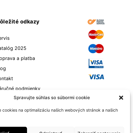
ôležité odkazy
ervis
atalóg 2025
oprava a platba
log
ontakt
áručné podmienky
Spravujte súhlas so súbormi cookie
dstúpenie od zmluvy
eklamácia a vrátenie
 cookies na optimalizáciu našich webových stránok a našich
bchodné podmienky
ásady používania súborov