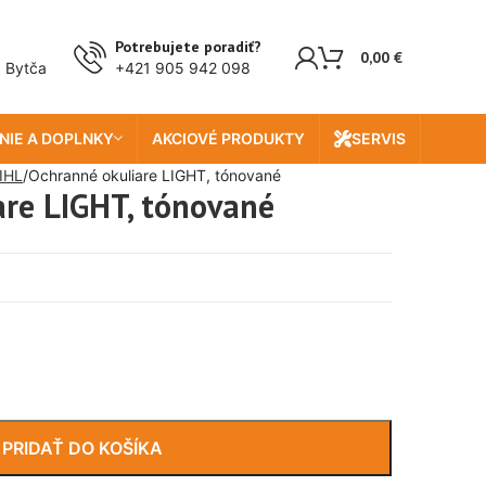
Potrebujete poradiť?
0,00
€
, Bytča
+421 905 942 098
NIE A DOPLNKY
AKCIOVÉ PRODUKTY
SERVIS
IHL
Ochranné okuliare LIGHT, tónované
are LIGHT, tónované
PRIDAŤ DO KOŠÍKA