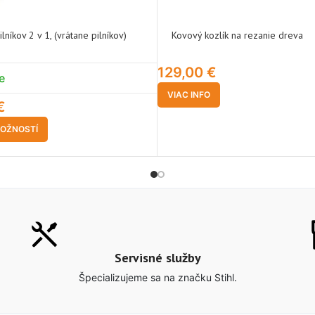
ilníkov 2 v 1, (vrátane pilníkov)
Kovový kozlík na rezanie dreva
129,00
€
e
VIAC INFO
€
OŽNOSTÍ
Servisné služby
Špecializujeme sa na značku Stihl.