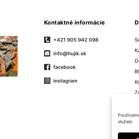
Kontaktné informácie
D
+421 905 942 098
S
K
info@hujik.sk
D
facebook
B
instagram
K
Z
O
R
Používame
služieb.
O
Z