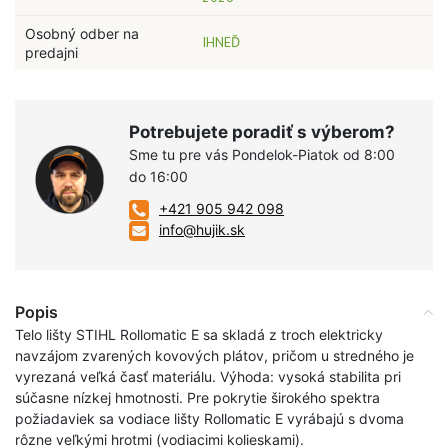
Osobný odber na
IHNEĎ
predajni
Potrebujete poradiť s výberom?
Sme tu pre vás Pondelok-Piatok od 8:00
do 16:00
+421 905 942 098
info@hujik.sk
Popis
Telo lišty STIHL Rollomatic E sa skladá z troch elektricky
navzájom zvarených kovových plátov, pričom u stredného je
vyrezaná veľká časť materiálu. Výhoda: vysoká stabilita pri
súčasne nízkej hmotnosti. Pre pokrytie širokého spektra
požiadaviek sa vodiace lišty Rollomatic E vyrábajú s dvoma
rôzne veľkými hrotmi (vodiacimi kolieskami).