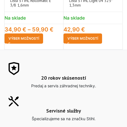
Lišta STIHL Rollomatic E
Lišta STIHL Light 04 325″
3/8 1,6mm
1,3mm
Na sklade
Na sklade
N
34,90
€
–
59,90
€
42,90
€
4
VÝBER MOŽNOSTÍ
VÝBER MOŽNOSTÍ
20 rokov skúseností
Predaj a servis záhradnej techniky.
Servisné služby
Špecializujeme sa na značku Stihl.