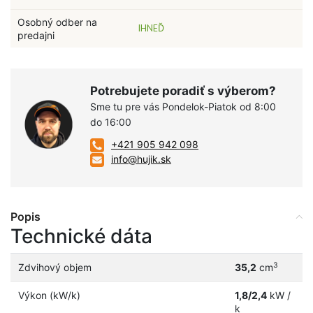
Osobný odber na
IHNEĎ
predajni
Potrebujete poradiť s výberom?
Sme tu pre vás Pondelok-Piatok od 8:00
do 16:00
+421 905 942 098
info@hujik.sk
Popis
Technické dáta
3
Zdvihový objem
35,2
cm
Výkon (kW/k)
1,8/2,4
kW /
k