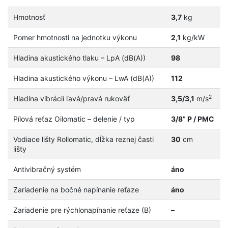
Hmotnosť
3,7
kg
Pomer hmotnosti na jednotku výkonu
2,1
kg/kW
Hladina akustického tlaku – LpA (dB(A))
98
Hladina akustického výkonu – LwA (dB(A))
112
2
Hladina vibrácií ľavá/pravá rukoväť
3,5/3,1
m/s
Pílová reťaz Oilomatic – delenie / typ
3/8” P / PMC
Vodiace lišty Rollomatic, dĺžka reznej časti
30
cm
lišty
Antivibračný systém
áno
Zariadenie na bočné napínanie reťaze
áno
Zariadenie pre rýchlonapínanie reťaze (B)
–