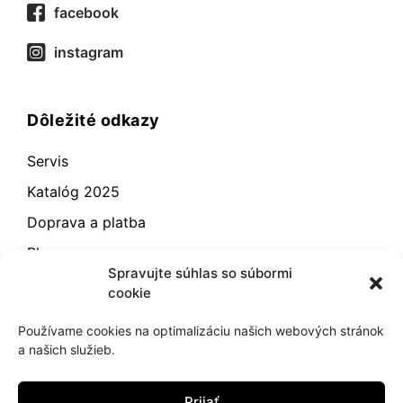
facebook
instagram
Dôležité odkazy
Servis
Katalóg 2025
Doprava a platba
Blog
Spravujte súhlas so súbormi
Kontakt
cookie
Záručné podmienky
Používame cookies na optimalizáciu našich webových stránok
Odstúpenie od zmluvy
a našich služieb.
Reklamácia a vrátenie
Prijať