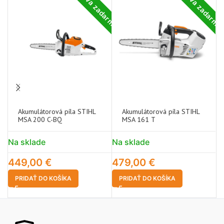
Doprava zadarmo
Doprava zadarm
Akumulátorová píla STIHL
Akumulátorová píla STIHL
MSA 200 C-BQ
MSA 161 T
Na sklade
Na sklade
N
449,00
€
479,00
€
1
PRIDAŤ DO KOŠÍKA
PRIDAŤ DO KOŠÍKA