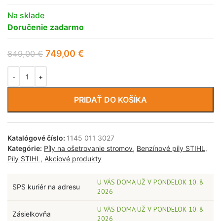
Na sklade
Doručenie zadarmo
749,00
€
849,00
€
PRIDAŤ DO KOŠÍKA
Katalógové číslo:
1145 011 3027
Kategórie:
Píly na ošetrovanie stromov
,
Benzínové píly STIHL
,
Píly STIHL
,
Akciové produkty
U VÁS DOMA UŽ V PONDELOK 10. 8.
SPS kuriér na adresu
2026
U VÁS DOMA UŽ V PONDELOK 10. 8.
Zásielkovňa
2026